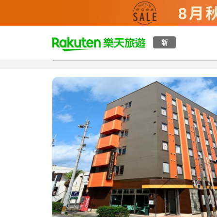
t
新
總覽
客房與方案
評語
設施
o
p
P
a
g
e
_
s
e
a
r
c
h