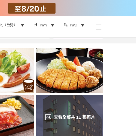
文（台灣）
TWN
TWD
找客房
•
1
間房
重新搜尋
查看全部共
11
張照片