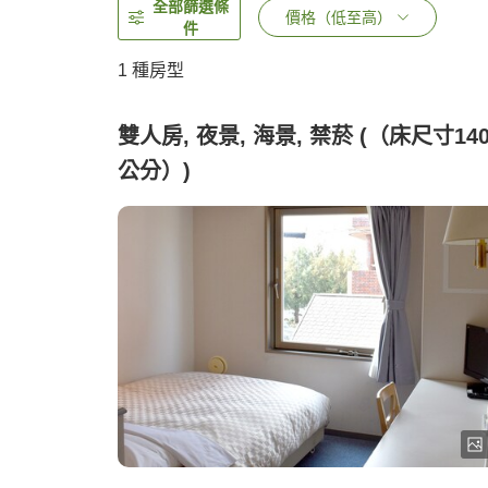
全部篩選條
價格（低至高）
件
1 種房型
雙人房, 夜景, 海景, 禁菸 (（床尺寸14
公分）)