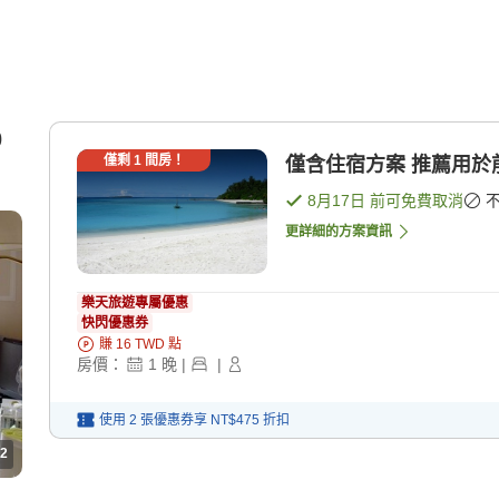
0
僅剩
1
間房！
僅含住宿方案 推薦用於
8月17日
前可免費取消
更詳細的方案資訊
樂天旅遊專屬優惠
快閃優惠券
賺
16
TWD
點
房價：
1
晚
|
|
使用 2 張優惠券享
NT$475
折扣
2