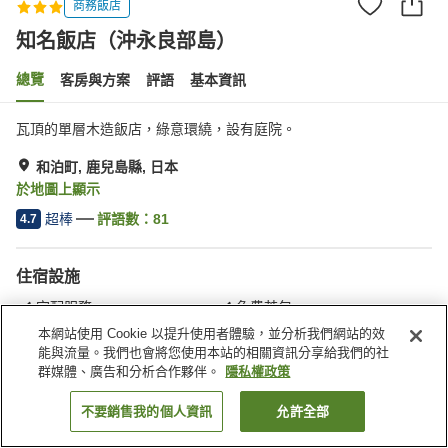
商務飯店
知名飯店（沖永良部島）
總覽
客房與方案
評語
基本資訊
瓦頂的單層木造飯店，綠意環繞，設有庭院。
和泊町, 鹿兒島縣, 日本
於地圖上顯示
超棒
評語數：
81
4.7
住宿設施
宅配服務
免費茶包
接送服務（需預約）
接送服務（免費）
本網站使用 Cookie 以提升使用者體驗，並分析我們網站的效
能與流量。我們也會將您使用本站的相關資訊分享給我們的社
群媒體、廣告和分析合作夥伴。
隱私權政策
首頁
日本
鹿兒島縣
和泊町
知名飯店（沖永良部島）
不要銷售我的個人資訊
允許全部
找客房