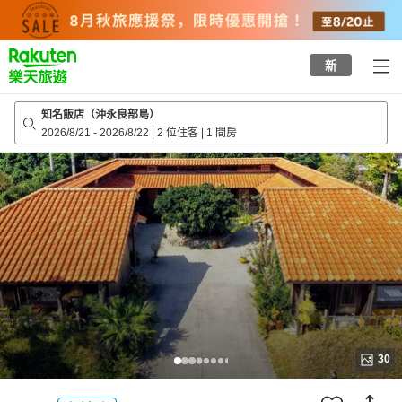
to
top
page
新
知名飯店（沖永良部島）
2026/8/21
-
2026/8/22
|
2 位住客
|
1 間房
30