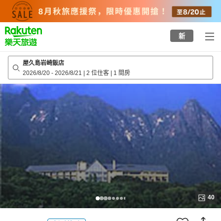
to
top
page
新
屋久島岩崎飯店
2026/8/20
-
2026/8/21
|
2 位住客
|
1 間房
40