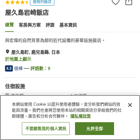
度假村飯店
屋久島岩崎飯店
總覽
客房與方案
評語
基本資訊
與宏偉的自然背景為鄰的近代設備的豪華設施飯店。
屋久島町, 鹿兒島縣, 日本
於地圖上顯示
很棒
評語數：
9
4.3
住宿設施
停車場
三溫暖
Spa／美容沙龍
健身房
本網站使用 Cookie 以提升使用者體驗，並分析我們網站的效
能與流量。我們也會將您使用本站的相關資訊分享給我們的社
群媒體、廣告和分析合作夥伴。
隱私權政策
首頁
日本
鹿兒島縣
屋久島町
屋久島岩崎飯店
不要銷售我的個人資訊
允許全部
找客房