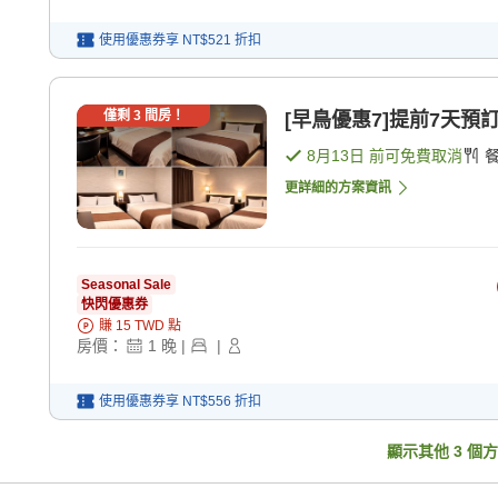
使用優惠券享
NT$521
折扣
僅剩
3
間房！
[早鳥優惠7]提前7天預
8月13日
前可免費取消
更詳細的方案資訊
Seasonal Sale
快閃優惠券
賺
15
TWD
點
房價：
1
晚
|
|
使用優惠券享
NT$556
折扣
顯示其他
3
個方