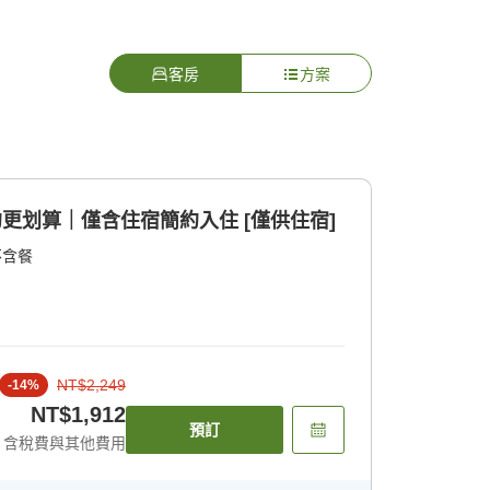
客房
方案
約更划算｜僅含住宿簡約入住 [僅供住宿]
不含餐
NT$2,249
-
14
%
NT$1,912
預訂
含稅費與其他費用