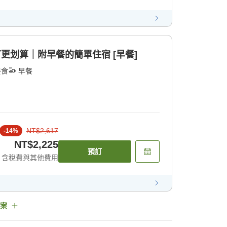
訂更划算｜附早餐的簡單住宿 [早餐]
餐食
早餐
NT$2,617
-
14
%
NT$2,225
預訂
含稅費與其他費用
案