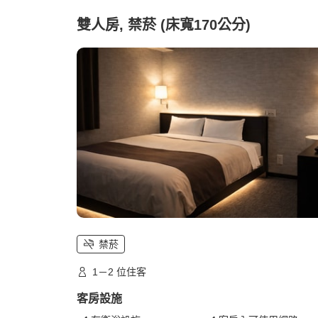
雙人房, 禁菸 (床寬170公分)
禁菸
1－2 位住客
客房設施