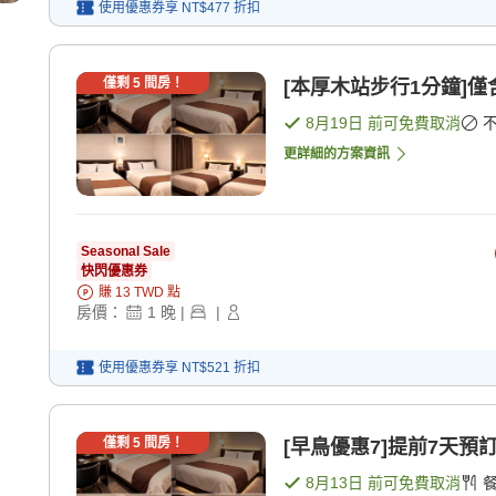
使用優惠券享
NT$477
折扣
僅剩
5
間房！
[本厚木站步行1分鐘]僅
8月19日
前可免費取消
更詳細的方案資訊
Seasonal Sale
快閃優惠券
賺
13
TWD
點
房價：
1
晚
|
|
使用優惠券享
NT$521
折扣
僅剩
5
間房！
[早鳥優惠7]提前7天預
8月13日
前可免費取消