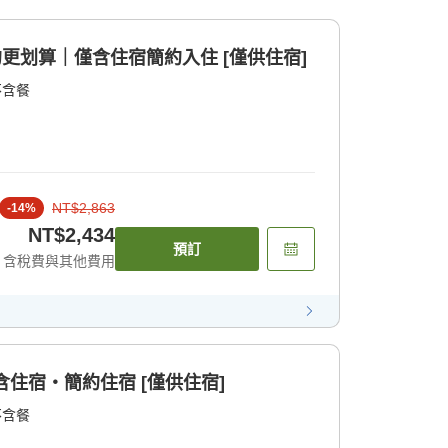
約更划算｜僅含住宿簡約入住 [僅供住宿]
不含餐
NT$2,863
-
14
%
NT$2,434
預訂
含稅費與其他費用
含住宿・簡約住宿 [僅供住宿]
不含餐