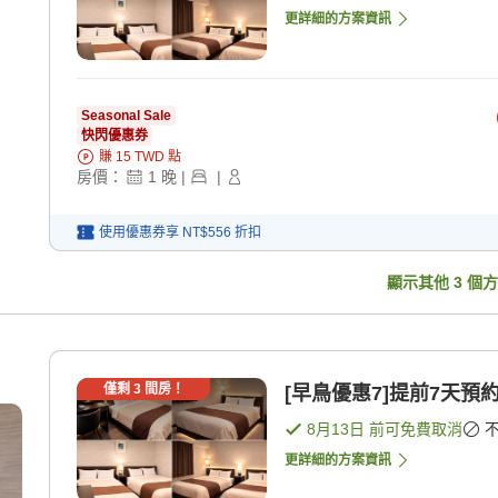
更詳細的方案資訊
Seasonal Sale
快閃優惠券
賺
15
TWD
點
房價：
1
晚
|
|
使用優惠券享
NT$556
折扣
顯示其他
3
個方
僅剩
3
間房！
[早鳥優惠7]提前7天預
8月13日
前可免費取消
更詳細的方案資訊