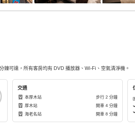
分鐘可達，所有客房均有 DVD 播放器、Wi-Fi、空氣清淨機。
交通
本厚木站
步行
2
分鐘
厚木站
開車
4
分鐘
海老名站
開車
8
分鐘