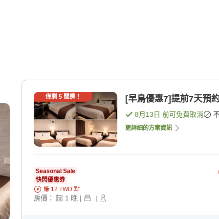
僅剩
5
間房！
[早鳥優惠7]提前7天預
8月13日
前可免費取消
更詳細的方案資訊
Seasonal Sale
快閃優惠券
賺
12
TWD
點
房價：
1
晚
|
|