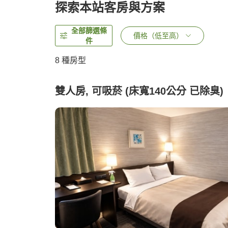
探索本站客房與方案
全部篩選條
價格（低至高）
件
8
種房型
雙人房, 可吸菸 (床寬140公分 已除臭)