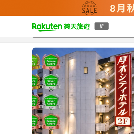
t
新
總覽
客房與方案
評語
特點
設施
o
p
P
a
g
e
_
s
e
a
r
c
h