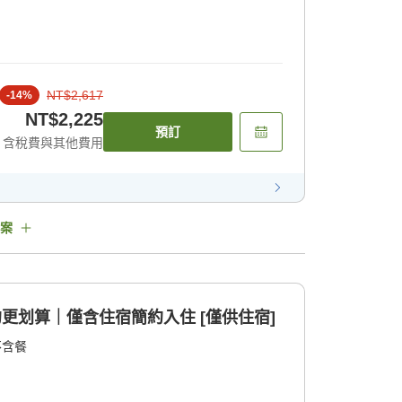
NT$2,617
-
14
%
NT$2,225
預訂
含稅費與其他費用
案
約更划算｜僅含住宿簡約入住 [僅供住宿]
不含餐