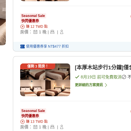
Seasonal Sale
快閃優惠券
賺
12
TWD
點
房價：
1
晚
|
|
使用優惠券享
NT$477
折扣
僅剩
3
間房！
[本厚木站步行1分鐘]僅
8月19日
前可免費取消
更詳細的方案資訊
Seasonal Sale
快閃優惠券
賺
13
TWD
點
房價：
1
晚
|
|