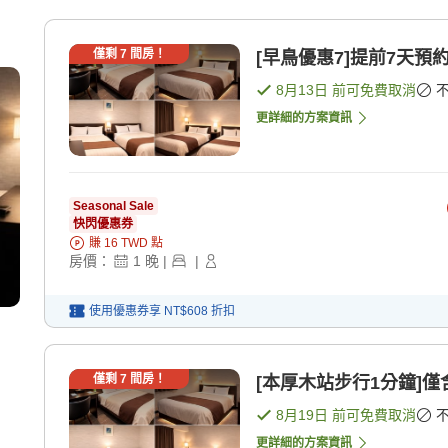
僅剩
7
間房！
[早鳥優惠7]提前7天預
8月13日
前可免費取消
更詳細的方案資訊
Seasonal Sale
快閃優惠券
賺
16
TWD
點
房價：
1
晚
|
|
使用優惠券享
NT$608
折扣
僅剩
7
間房！
[本厚木站步行1分鐘]僅
8月19日
前可免費取消
更詳細的方案資訊