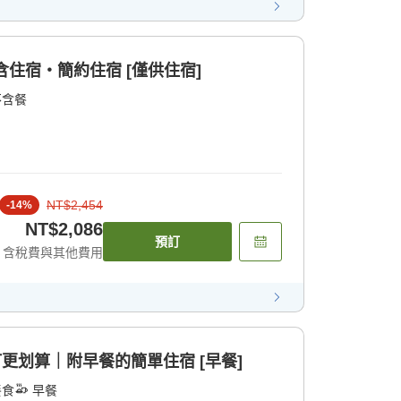
含住宿・簡約住宿 [僅供住宿]
不含餐
NT$2,454
-
14
%
NT$2,086
預訂
含稅費與其他費用
訂更划算｜附早餐的簡單住宿 [早餐]
餐食
早餐