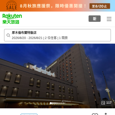
to
top
page
新
厚木倫布蘭特飯店
2026/8/20
-
2026/8/21
|
2 位住客
|
1 間房
117