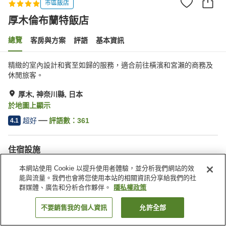
市區飯店
厚木倫布蘭特飯店
總覽
客房與方案
評語
基本資訊
精緻的室內設計和賓至如歸的服務，適合前往橫濱和宮瀨的商務及
休閒旅客。
厚木, 神奈川縣, 日本
於地圖上顯示
超好
評語數：
361
4.1
住宿設施
停車場
餐廳
本網站使用 Cookie 以提升使用者體驗，並分析我們網站的效
休息室
酒吧
能與流量。我們也會將您使用本站的相關資訊分享給我們的社
群媒體、廣告和分析合作夥伴。
隱私權政策
首頁
日本
神奈川縣
厚木
厚木倫布蘭特飯店
不要銷售我的個人資訊
允許全部
找客房