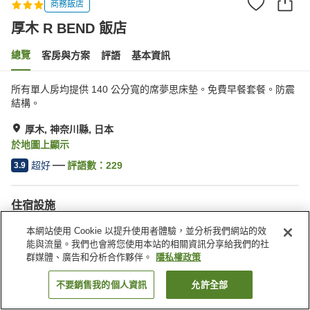
商務飯店
厚木 R BEND 飯店
總覽
客房與方案
評語
基本資訊
所有單人房均提供 140 公分寬的席夢思床墊。免費早餐套餐。防震
結構。
厚木, 神奈川縣, 日本
於地圖上顯示
超好
評語數：
229
3.9
住宿設施
宅配服務
乾洗服務
本網站使用 Cookie 以提升使用者體驗，並分析我們網站的效
自動販賣機
付費洗衣房
能與流量。我們也會將您使用本站的相關資訊分享給我們的社
群媒體、廣告和分析合作夥伴。
隱私權政策
首頁
日本
神奈川縣
厚木
厚木 R BEND 飯店
不要銷售我的個人資訊
允許全部
找客房