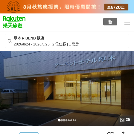
to
top
page
新
厚木 R BEND 飯店
2026/8/24
-
2026/8/25
|
2 位住客
|
1 間房
35