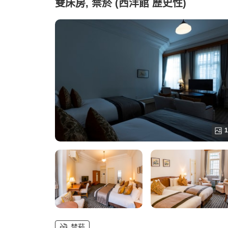
雙床房, 禁菸 (西洋館 歷史性)
1
禁菸