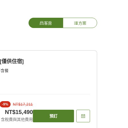
客房
方案
 [僅供住宿]
不含餐
NT$17,211
-
9
%
NT$15,490
預訂
含稅費與其他費用