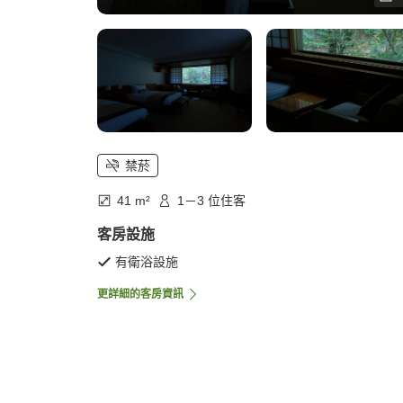
禁菸
41 m²
1－3 位住客
客房設施
有衛浴設施
更詳細的客房資訊