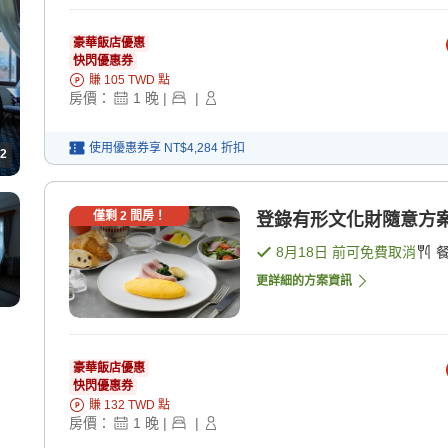
豪華飯店優惠
快閃優惠券
賺
105
TWD
點
房價：
1
晚
|
|
使用優惠券享
NT$4,284
折扣
2
僅剩
2
間房！
登錄有形文化財隨意方案/
8月18日
前可免費取消
更詳細的方案資訊
豪華飯店優惠
快閃優惠券
賺
132
TWD
點
房價：
1
晚
|
|