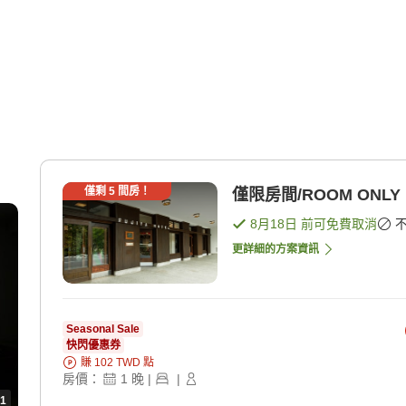
僅剩
5
間房！
僅限房間/ROOM ONLY
8月18日
前可免費取消
更詳細的方案資訊
Seasonal Sale
快閃優惠券
賺
102
TWD
點
房價：
1
晚
|
|
1