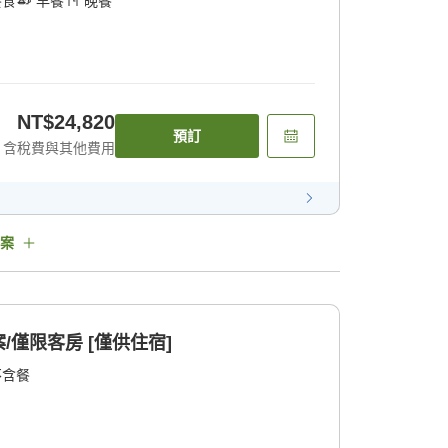
餐食
早餐
晚餐
NT$24,820
預訂
含稅費與其他費用
案
僅限客房 [僅供住宿]
不含餐