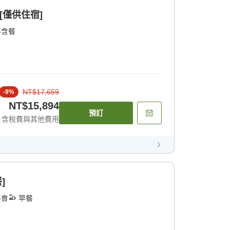
 [僅供住宿]
不含餐
NT$17,659
-
9
%
NT$15,894
預訂
含稅費與其他費用
]
餐食
早餐