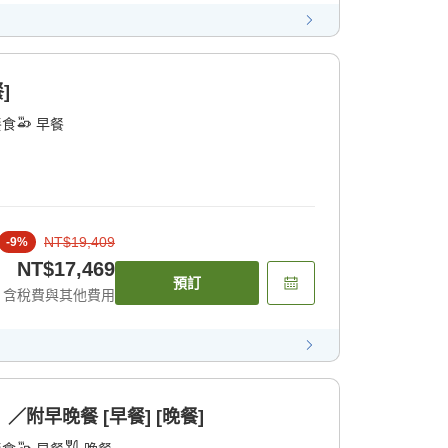
]
餐食
早餐
NT$19,409
-
9
%
NT$17,469
預訂
含稅費與其他費用
／附早晚餐 [早餐] [晚餐]