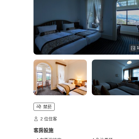
1
禁菸
2 位住客
客房設施