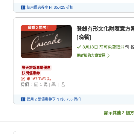
使用優惠券享
NT$5,425
折扣
僅剩
2
間房！
登錄有形文化財隨意方案/
[晚餐]
8月18日
前可免費取消
更詳細的方案資訊
樂天旅遊專屬優惠
快閃優惠券
賺
167
TWD
點
房價：
1
晚
|
|
使用 2 張優惠券享
NT$6,756
折扣
顯示其他
2
個方