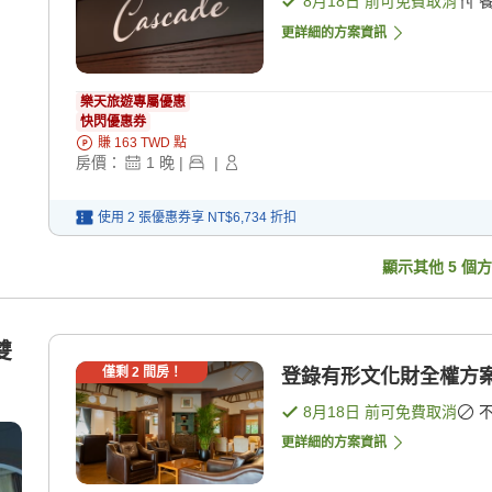
8月18日
前可免費取消
更詳細的方案資訊
樂天旅遊專屬優惠
快閃優惠券
賺
163
TWD
點
房價：
1
晚
|
|
使用 2 張優惠券享
NT$6,734
折扣
顯示其他
5
個方
雙
僅剩
2
間房！
登錄有形文化財全權方案/
8月18日
前可免費取消
更詳細的方案資訊