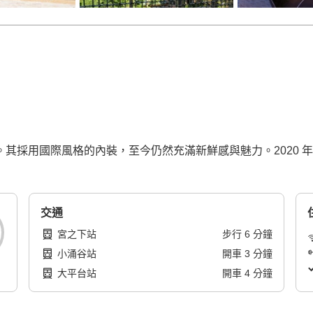
飯店。其採用國際風格的內裝，至今仍然充滿新鮮感與魅力。2020
交通
宮之下站
步行
6
分鐘
小涌谷站
開車
3
分鐘
大平台站
開車
4
分鐘