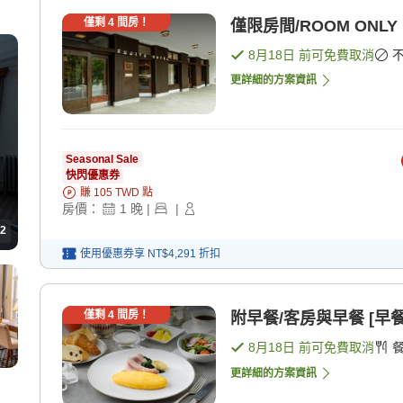
僅剩
4
間房！
僅限房間/ROOM ONLY
8月18日
前可免費取消
更詳細的方案資訊
Seasonal Sale
快閃優惠券
賺
105
TWD
點
房價：
1
晚
|
|
2
使用優惠券享
NT$4,291
折扣
僅剩
4
間房！
附早餐/客房與早餐 [早餐
8月18日
前可免費取消
更詳細的方案資訊