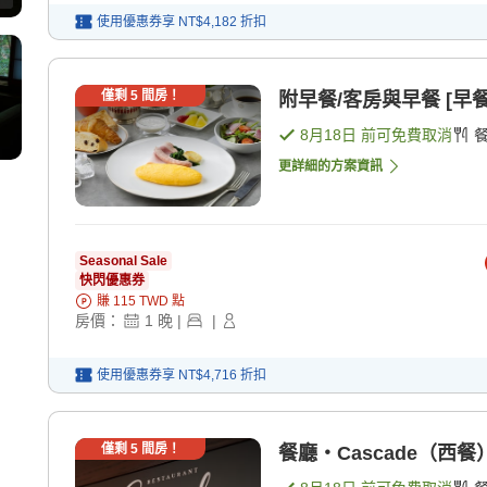
使用優惠券享
NT$4,182
折扣
僅剩
5
間房！
附早餐/客房與早餐 [早餐
8月18日
前可免費取消
更詳細的方案資訊
Seasonal Sale
快閃優惠券
賺
115
TWD
點
房價：
1
晚
|
|
使用優惠券享
NT$4,716
折扣
僅剩
5
間房！
餐廳・Cascade（西餐）