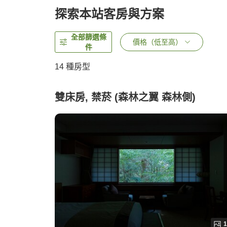
探索本站客房與方案
全部篩選條
價格（低至高）
件
14
種房型
雙床房, 禁菸 (森林之翼 森林側)
1