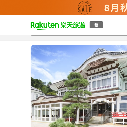
t
新
總覽
客房與方案
評語
特點
設施
o
p
P
a
g
e
_
s
e
a
r
c
h