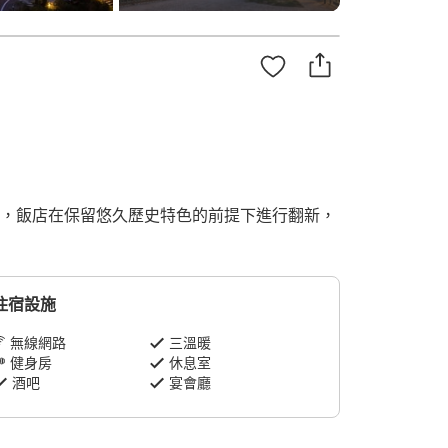
 年，飯店在保留悠久歷史特色的前提下進行翻新，
住宿設施
無線網路
三溫暖
健身房
休息室
酒吧
宴會廳