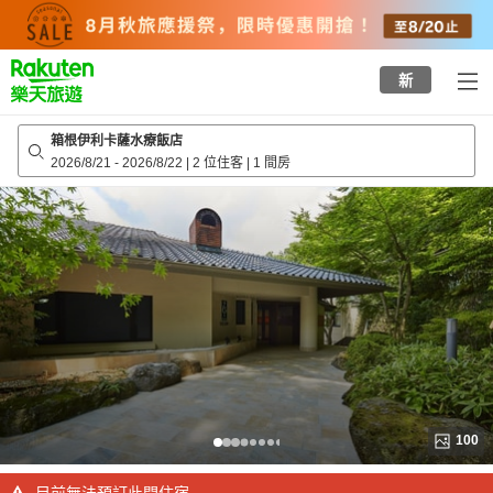
to
top
page
新
箱根伊利卡薩水療飯店
2026/8/21
-
2026/8/22
|
2 位住客
|
1 間房
100
目前無法預訂此間住宿