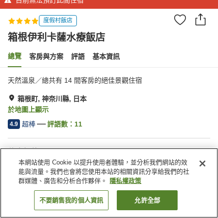
度假村飯店
箱根伊利卡薩水療飯店
總覽
客房與方案
評語
基本資訊
天然溫泉／總共有 14 間客房的絕佳景觀住宿
箱根町, 神奈川縣, 日本
於地圖上顯示
超棒
評語數：
11
4.9
住宿設施
本網站使用 Cookie 以提升使用者體驗，並分析我們網站的效
公共浴室
休息室
能與流量。我們也會將您使用本站的相關資訊分享給我們的社
酒吧
指定吸菸區
群媒體、廣告和分析合作夥伴。
隱私權政策
不要銷售我的個人資訊
允許全部
找客房
首頁
日本
神奈川縣
箱根町
箱根伊利卡薩水療飯店