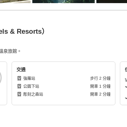
 & Resorts）
溫泉旅館。
交通
強羅站
步行
2
分鐘
公園下站
開車
1
分鐘
彫刻之森站
開車
2
分鐘