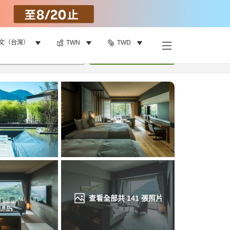
文（台灣）
TWN
TWD
找客房
•
1
間房
重新搜尋
查看全部共
141
張照片