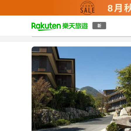
t
新
總覽
客房與方案
評語
設施
o
p
P
a
g
e
_
s
e
a
r
c
h