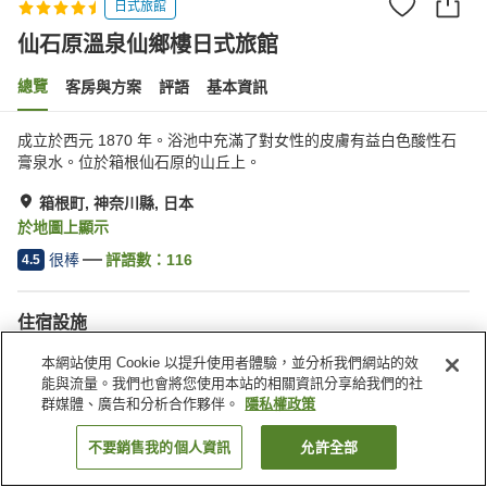
日式旅館
仙石原溫泉仙鄉樓日式旅館
總覽
客房與方案
評語
基本資訊
成立於西元 1870 年。浴池中充滿了對女性的皮膚有益白色酸性石
膏泉水。位於箱根仙石原的山丘上。
箱根町, 神奈川縣, 日本
於地圖上顯示
很棒
評語數：
116
4.5
住宿設施
停車場
Spa／美容沙龍
本網站使用 Cookie 以提升使用者體驗，並分析我們網站的效
私人餐廳
休息室
能與流量。我們也會將您使用本站的相關資訊分享給我們的社
群媒體、廣告和分析合作夥伴。
隱私權政策
首頁
日本
神奈川縣
箱根町
仙石原溫泉仙鄉樓日式旅館
不要銷售我的個人資訊
允許全部
找客房