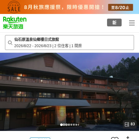
to
top
page
新
仙石原溫泉仙鄉樓日式旅館
2026/8/22
-
2026/8/23
|
2 位住客
|
1 間房
83