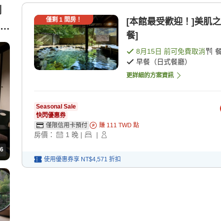
側
僅剩
1
間房！
[本館最受歡迎！]美肌之
菸
餐]
8月15日
前可免費取消
早餐（日式餐廳）
更詳細的方案資訊
Seasonal Sale
快閃優惠券
僅限信用卡預付
賺
111
TWD
點
房價：
1
晚
|
|
6
使用優惠券享
NT$4,571
折扣