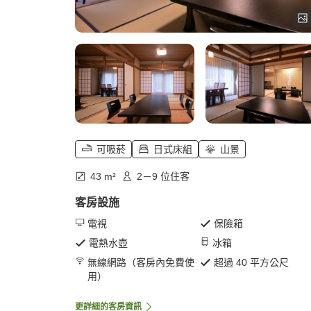
可吸菸
日式床組
山景
43 m²
2－9 位住客
客房設施
電視
保險箱
電熱水壺
冰箱
無線網路（客房內免費使
超過 40 平方公尺
用）
更詳細的客房資訊