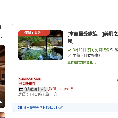
華
僅剩
1
間房！
[本館最受歡迎！]美肌之
6
餐]
8月15日
前可免費取消
早餐（日式餐廳）
更詳細的方案資訊
Seasonal Sale
快閃優惠券
僅限信用卡預付
賺
105
TWD
點
房價：
1
晚
|
|
6
使用優惠券享
NT$4,331
折扣