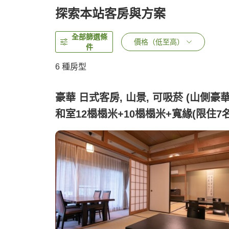
探索本站客房與方案
全部篩選條
價格（低至高）
件
6
種房型
豪華 日式客房, 山景, 可吸菸 (山側豪
和室12榻榻米+10榻榻米+寬緣(限住7名