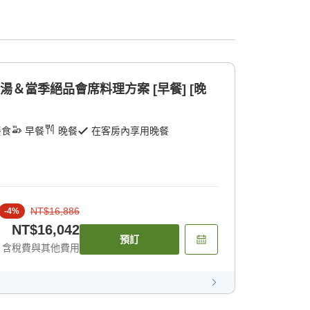
湯＆當季絕品會席料理方案 [早餐] [晚
餐食
早餐
晚餐
在客房內享用晚餐
NT$16,886
-
4
%
NT$16,042
預訂
含稅費與其他費用