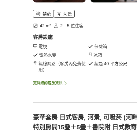
禁菸
河景
42 m²
2－5 位住客
客房設施
電視
保險箱
電熱水壺
冰箱
無線網路（客房內免費使
超過 40 平方公尺
用）
更詳細的客房資訊
豪華套房 日式客房, 河景, 可吸菸 (河
特別房間15疊＋5疊＋書院附 日式數
建築「男爵之間」)