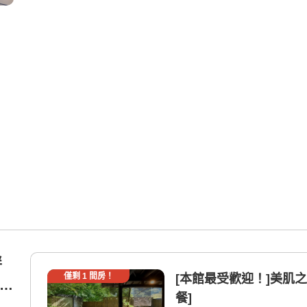
畔
僅剩
1
間房！
[本館最受歡迎！]美肌之
寄屋
餐]