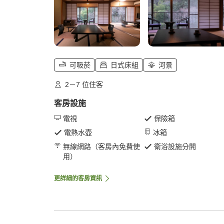
可吸菸
日式床組
河景
2－7 位住客
客房設施
電視
保險箱
電熱水壺
冰箱
無線網路（客房內免費使
衛浴設施分開
用）
更詳細的客房資訊