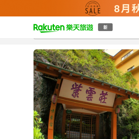
t
新
總覽
客房與方案
評語
特點
設施
o
p
P
a
g
e
_
s
e
a
r
c
h