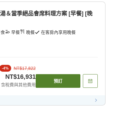
湯＆當季絕品會席料理方案 [早餐] [晚
餐食
早餐
晚餐
在客房內享用晚餐
NT$17,822
-
4
%
NT$16,931
預訂
含稅費與其他費用