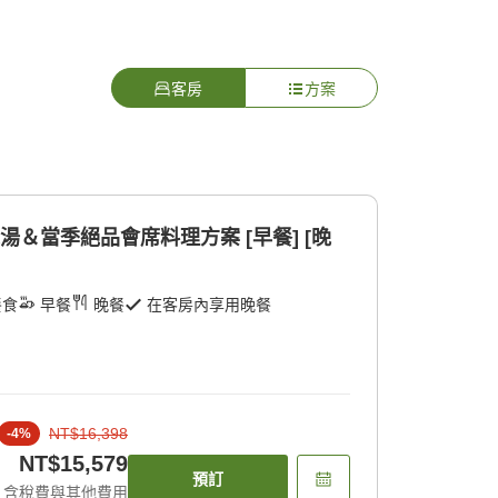
客房
方案
湯＆當季絕品會席料理方案 [早餐] [晚
餐食
早餐
晚餐
在客房內享用晚餐
NT$16,398
-
4
%
NT$15,579
預訂
含稅費與其他費用