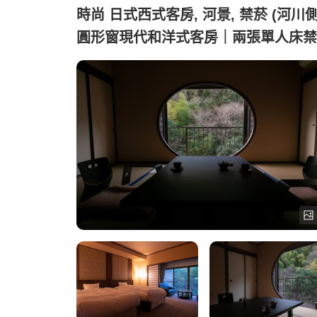
時尚 日式西式客房, 河景, 禁菸 (河川
圓形窗現代和洋式客房｜兩張單人床禁
房 景觀良好)