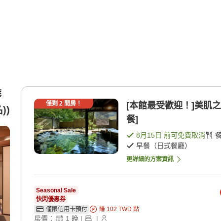
華
僅剩
2
間房！
[本館最受歡迎！]美肌之
))
餐]
8月15日
前可免費取消
早餐（日式餐廳）
更詳細的方案資訊
Seasonal Sale
快閃優惠券
僅限信用卡預付
賺
102
TWD
點
房價：
1
晚
|
|