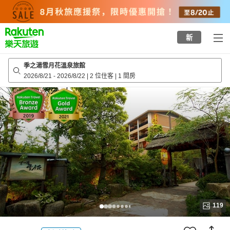
to
top
page
新
季之湯雪月花溫泉旅館
2026/8/21
-
2026/8/22
|
2 位住客
|
1 間房
119