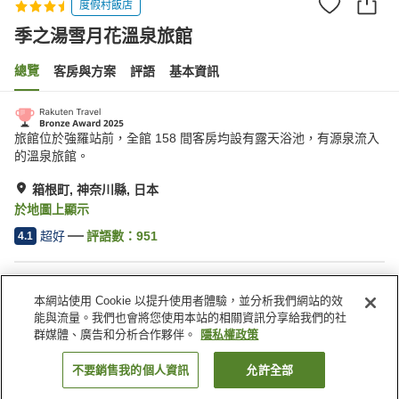
度假村飯店
季之湯雪月花溫泉旅館
總覽
客房與方案
評語
基本資訊
旅館位於強羅站前，全館 158 間客房均設有露天浴池，有源泉流入
的溫泉旅館。
箱根町, 神奈川縣, 日本
於地圖上顯示
超好
評語數：
951
4.1
住宿設施
本網站使用 Cookie 以提升使用者體驗，並分析我們網站的效
停車場
三溫暖
能與流量。我們也會將您使用本站的相關資訊分享給我們的社
Spa／美容沙龍
休息室
群媒體、廣告和分析合作夥伴。
隱私權政策
不要銷售我的個人資訊
允許全部
找客房
首頁
日本
神奈川縣
箱根町
季之湯雪月花溫泉旅館