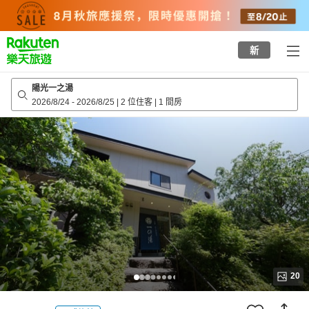
to
top
page
新
陽光一之湯
2026/8/24
-
2026/8/25
|
2 位住客
|
1 間房
20