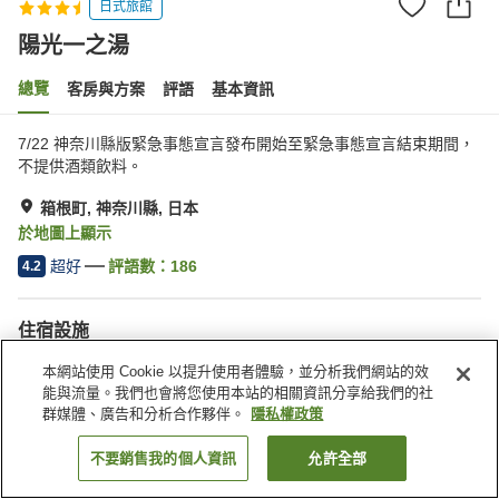
日式旅館
陽光一之湯
總覽
客房與方案
評語
基本資訊
7/22 神奈川縣版緊急事態宣言發布開始至緊急事態宣言結束期間，
不提供酒類飲料。
箱根町, 神奈川縣, 日本
於地圖上顯示
超好
評語數：
186
4.2
住宿設施
停車場
Spa／美容沙龍
本網站使用 Cookie 以提升使用者體驗，並分析我們網站的效
自動販賣機
商店
能與流量。我們也會將您使用本站的相關資訊分享給我們的社
群媒體、廣告和分析合作夥伴。
隱私權政策
首頁
日本
神奈川縣
箱根町
陽光一之湯
不要銷售我的個人資訊
允許全部
找客房