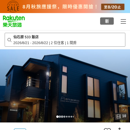
to
top
page
新
仙石原 533 飯店
2026/8/21
-
2026/8/22
|
2 位住客
|
1 間房
10