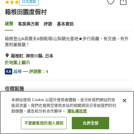
日式旅館
箱根田園度假村
總覽
客房與方案
評語
基本資訊
箱根登山&高爾夫&御殿場/山梨觀光基地★步行距離，有交通，有外
賣附屬餐廳！
箱根町, 神奈川縣, 日本
於地圖上顯示
超棒
評語數：
4
4.8
住宿設施
無線網路
自動販賣機
本網站使用 Cookie 以提升使用者體驗，並分析我們網站的效
共用微波爐
公共區域監視器
能與流量。我們也會將您使用本站的相關資訊分享給我們的社
群媒體、廣告和分析合作夥伴。
隱私權政策
首頁
日本
神奈川縣
箱根町
箱根田園度假村
不要銷售我的個人資訊
允許全部
找客房