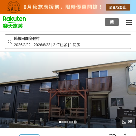
to
top
page
新
箱根田園度假村
2026/8/22
-
2026/8/23
|
2 位住客
|
1 間房
68