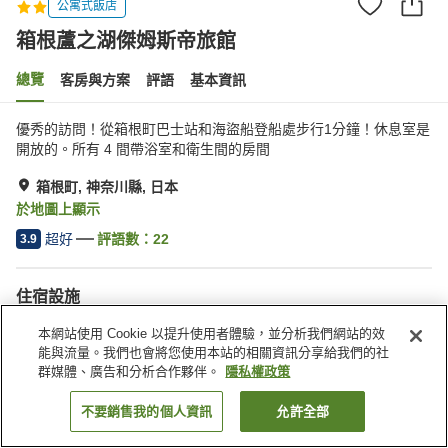
公寓式飯店
箱根蘆之湖傑姆斯帝旅館
總覽
客房與方案
評語
基本資訊
優秀的訪問！從箱根町巴士站和海盜船登船處步行1分鐘！休息室是
開放的。所有 4 間帶浴室和衛生間的房間
箱根町, 神奈川縣, 日本
於地圖上顯示
超好
評語數：
22
3.9
住宿設施
餐廳
特殊（過敏）飲食需求
本網站使用 Cookie 以提升使用者體驗，並分析我們網站的效
能與流量。我們也會將您使用本站的相關資訊分享給我們的社
群媒體、廣告和分析合作夥伴。
隱私權政策
首頁
日本
神奈川縣
箱根町
箱根蘆之湖傑姆斯帝旅館
不要銷售我的個人資訊
允許全部
找客房