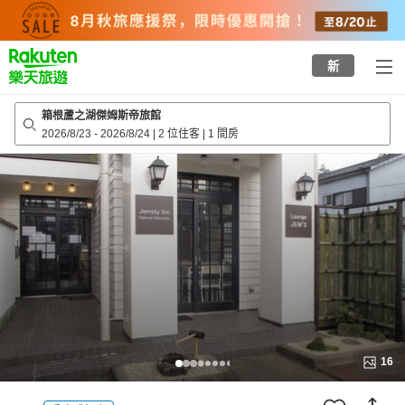
to
top
page
新
箱根蘆之湖傑姆斯帝旅館
2026/8/23
-
2026/8/24
|
2 位住客
|
1 間房
16