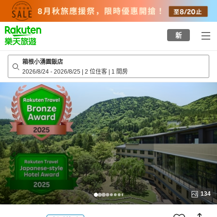
to
top
page
新
箱根小湧園飯店
2026/8/24
-
2026/8/25
|
2 位住客
|
1 間房
134