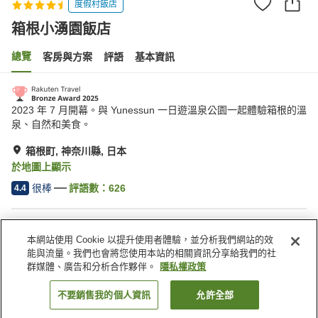
度假村飯店
箱根小湧園飯店
總覽
客房與方案
評語
基本資訊
2023 年 7 月開幕。與 Yunessun 一日遊溫泉公園一起體驗箱根的溫
泉、自然和美食。
箱根町, 神奈川縣, 日本
於地圖上顯示
很棒
評語數：
626
4.4
住宿設施
本網站使用 Cookie 以提升使用者體驗，並分析我們網站的效
停車場
三溫暖
能與流量。我們也會將您使用本站的相關資訊分享給我們的社
Spa／美容沙龍
餐廳
群媒體、廣告和分析合作夥伴。
隱私權政策
不要銷售我的個人資訊
允許全部
找客房
首頁
日本
神奈川縣
箱根町
箱根小湧園飯店