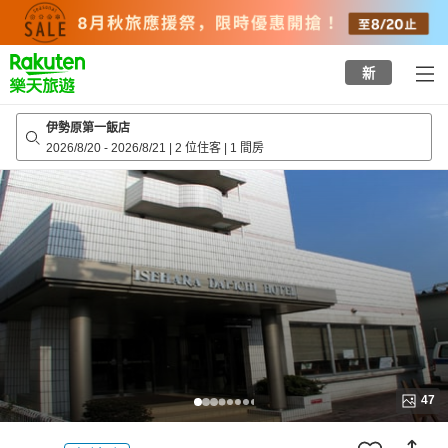
to
top
page
新
伊勢原第一飯店
2026/8/20
-
2026/8/21
|
2 位住客
|
1 間房
47