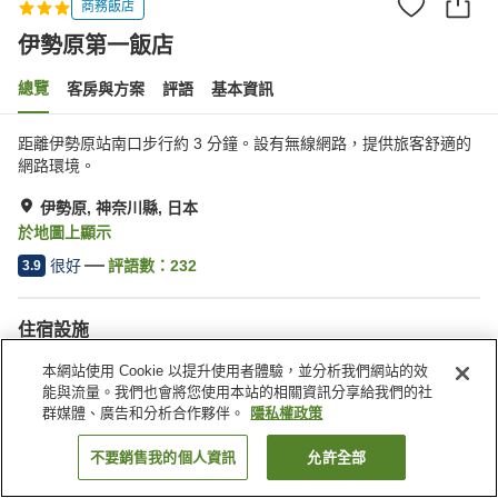
商務飯店
伊勢原第一飯店
總覽
客房與方案
評語
基本資訊
距離伊勢原站南口步行約 3 分鐘。設有無線網路，提供旅客舒適的
網路環境。
伊勢原, 神奈川縣, 日本
於地圖上顯示
很好
評語數：
232
3.9
住宿設施
停車場
Spa／美容沙龍
本網站使用 Cookie 以提升使用者體驗，並分析我們網站的效
餐廳
自動販賣機
能與流量。我們也會將您使用本站的相關資訊分享給我們的社
群媒體、廣告和分析合作夥伴。
隱私權政策
首頁
日本
神奈川縣
伊勢原
伊勢原第一飯店
不要銷售我的個人資訊
允許全部
找客房