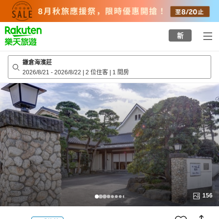
to
top
page
新
鎌倉海濱莊
2026/8/21
-
2026/8/22
|
2 位住客
|
1 間房
156