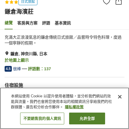
日式旅館
鎌倉海濱莊
總覽
客房與方案
評語
基本資訊
充滿大正浪漫氣息的鐮倉傳統日式旅館／品嘗時令特色料理，度過
一個寧靜的假期。
鐮倉, 神奈川縣, 日本
於地圖上顯示
很棒
評語數：
137
4.5
住宿設施
停車場
休息室
本網站使用 Cookie 以提升使用者體驗，並分析我們網站的效
宴會廳
公共澡堂
能與流量。我們也會將您使用本站的相關資訊分享給我們的社
群媒體、廣告和分析合作夥伴。
隱私權政策
首頁
日本
神奈川縣
鐮倉
鎌倉海濱莊
不要銷售我的個人資訊
允許全部
找客房