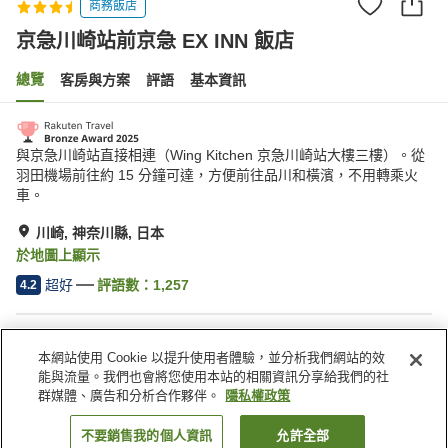
商務飯店
京急川崎站前京急 EX INN 飯店
總覽
客房與方案
評語
基本資訊
與京急川崎站直接相連（Wing Kitchen 京急川崎站大樓三樓）。從
羽田機場前往約 15 分鐘可達，方便前往品川和橫濱，不用轉乘火
車。
川崎, 神奈川縣, 日本
於地圖上顯示
超好
評語數：
1,257
4.2
住宿設施
本網站使用 Cookie 以提升使用者體驗，並分析我們網站的效
無線網路
距離車站約步行 5 分鐘內
能與流量。我們也會將您使用本站的相關資訊分享給我們的社
指定吸菸區
自動販賣機
群媒體、廣告和分析合作夥伴。
隱私權政策
不要銷售我的個人資訊
允許全部
找客房
首頁
日本
神奈川縣
川崎
京急川崎站前京急 EX INN 飯店