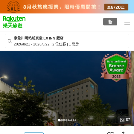
to
top
page
新
京急川崎站前京急 EX INN 飯店
2026/8/21
-
2026/8/22
|
2 位住客
|
1 間房
87