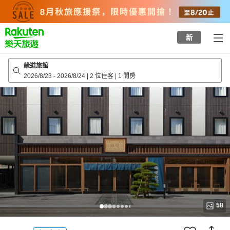
to
top
page
新
緣道旅館
2026/8/23
-
2026/8/24
|
2 位住客
|
1 間房
58