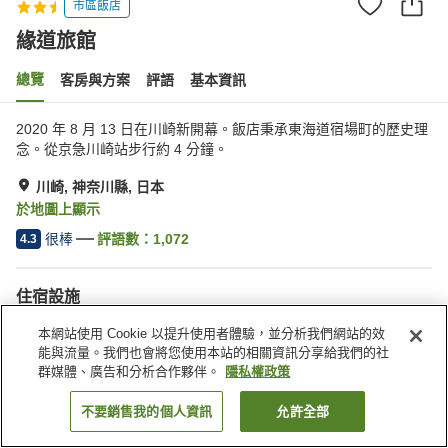
市區飯店
緣道旅館
總覽
客房與方案
評語
基本資訊
2020 年 8 月 13 日在川崎新開幕。飯店秉承東海道宿場町的歷史理
念。從京急川崎站步行約 4 分鐘。
川崎, 神奈川縣, 日本
於地圖上顯示
很棒
評語數：
1,072
4.3
住宿設施
停車場
餐廳
本網站使用 Cookie 以提升使用者體驗，並分析我們網站的效
自動販賣機
宅配服務
能與流量。我們也會將您使用本站的相關資訊分享給我們的社
群媒體、廣告和分析合作夥伴。
隱私權政策
首頁
日本
神奈川縣
川崎
緣道旅館
不要銷售我的個人資訊
允許全部
找客房