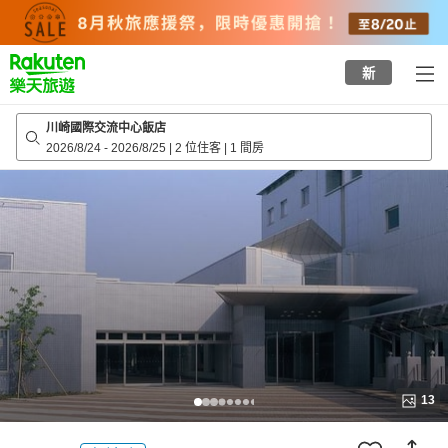
to
top
page
新
川崎國際交流中心飯店
2026/8/24
-
2026/8/25
|
2 位住客
|
1 間房
13