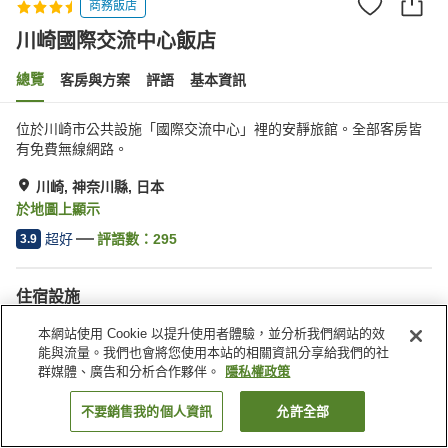
商務飯店
川崎國際交流中心飯店
總覽
客房與方案
評語
基本資訊
位於川崎市公共設施「國際交流中心」裡的安靜旅館。全部客房皆
有免費無線網路。
川崎, 神奈川縣, 日本
於地圖上顯示
超好
評語數：
295
3.9
住宿設施
停車場
自動販賣機
本網站使用 Cookie 以提升使用者體驗，並分析我們網站的效
會議室
宴會廳
能與流量。我們也會將您使用本站的相關資訊分享給我們的社
群媒體、廣告和分析合作夥伴。
隱私權政策
首頁
日本
神奈川縣
川崎
川崎國際交流中心飯店
不要銷售我的個人資訊
允許全部
找客房