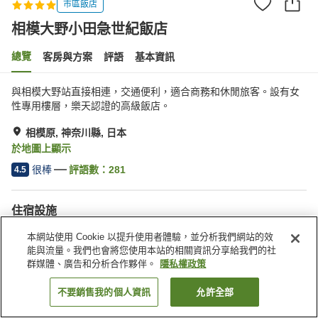
市區飯店
相模大野小田急世紀飯店
總覽
客房與方案
評語
基本資訊
與相模大野站直接相連，交通便利，適合商務和休閒旅客。設有女
性專用樓層，樂天認證的高級飯店。
相模原, 神奈川縣, 日本
於地圖上顯示
很棒
評語數：
281
4.5
住宿設施
無線網路
停車場
本網站使用 Cookie 以提升使用者體驗，並分析我們網站的效
距離車站約步行 5 分鐘內
Spa／美容沙龍
能與流量。我們也會將您使用本站的相關資訊分享給我們的社
群媒體、廣告和分析合作夥伴。
隱私權政策
首頁
日本
神奈川縣
相模原
相模大野小田急世紀飯店
不要銷售我的個人資訊
允許全部
找客房