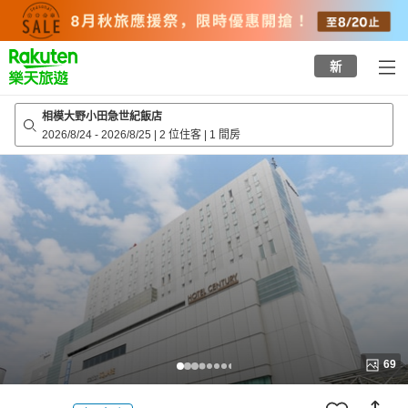
to
top
page
新
相模大野小田急世紀飯店
2026/8/24
-
2026/8/25
|
2 位住客
|
1 間房
69