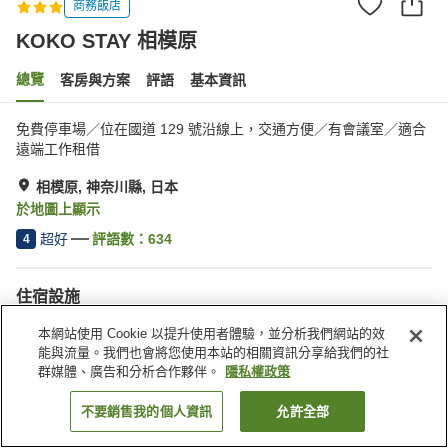
商務飯店
KOKO STAY 相模原
總覽
客房與方案
評語
基本資訊
免費停車場／位在國道 129 號沿線上，交通方便／有會議室／適合
遠端工作租借
相模原, 神奈川縣, 日本
於地圖上顯示
超好
評語數：
634
4
住宿設施
停車場
餐廳
本網站使用 Cookie 以提升使用者體驗，並分析我們網站的效
自動販賣機
會議室
能與流量。我們也會將您使用本站的相關資訊分享給我們的社
群媒體、廣告和分析合作夥伴。
隱私權政策
首頁
日本
神奈川縣
相模原
KOKO STAY 相模原
不要銷售我的個人資訊
允許全部
找客房