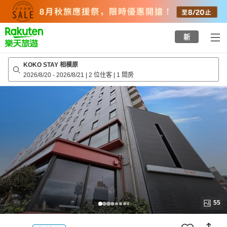
to
top
page
新
KOKO STAY 相模原
2026/8/20
-
2026/8/21
|
2 位住客
|
1 間房
55