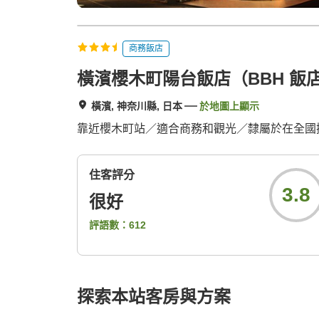
商務飯店
橫濱櫻木町陽台飯店（BBH 飯
橫濱, 神奈川縣, 日本
於地圖上顯示
靠近櫻木町站／適合商務和觀光／隸屬於在全國擁有
住客評分
3.8
很好
評語數：
612
探索本站客房與方案