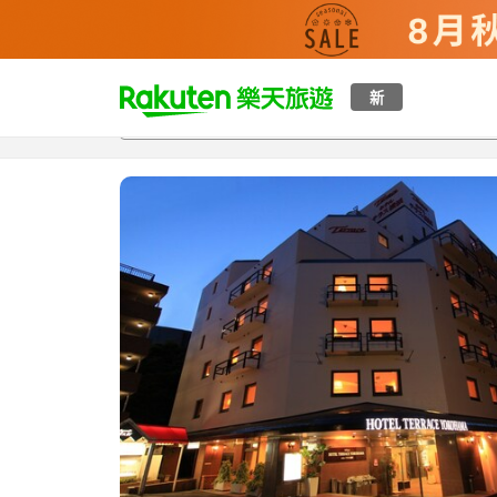
t
新
總覽
客房與方案
評語
特點
設施
o
p
P
a
g
e
_
s
e
a
r
c
h