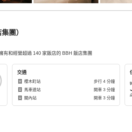
店集團）
和經營超過 140 家飯店的 BBH 飯店集團
交通
櫻木町站
步行
4
分鐘
馬車道站
開車
3
分鐘
關內站
開車
3
分鐘