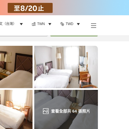
文（台灣）
TWN
TWD
找客房
•
1
間房
重新搜尋
查看全部共
64
張照片