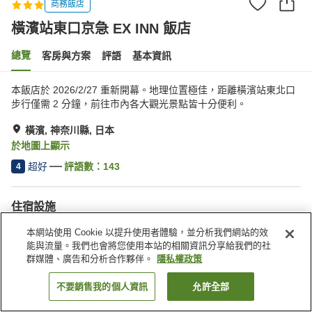
商務飯店
橫濱站東口京急 EX INN 飯店
總覽
客房與方案
評語
基本資訊
本飯店於 2026/2/27 重新開幕。地理位置極佳，距離橫濱站東北口
步行僅需 2 分鐘，前往市內各大觀光景點皆十分便利。
橫濱, 神奈川縣, 日本
於地圖上顯示
超好
評語數：
143
4
住宿設施
無線網路
距離車站約步行 5 分鐘內
本網站使用 Cookie 以提升使用者體驗，並分析我們網站的效
咖啡廳
自動販賣機
能與流量。我們也會將您使用本站的相關資訊分享給我們的社
群媒體、廣告和分析合作夥伴。
隱私權政策
首頁
日本
神奈川縣
橫濱
橫濱站東口京急 EX INN 飯店
不要銷售我的個人資訊
允許全部
找客房