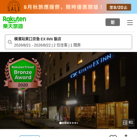
to
top
page
新
橫濱站東口京急 EX INN 飯店
2026/8/21
-
2026/8/22
|
2 位住客
|
1 間房
81