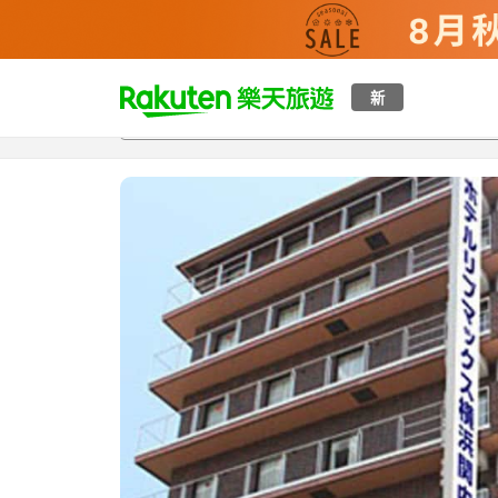
t
新
總覽
客房與方案
評語
設施
o
p
P
a
g
e
_
s
e
a
r
c
h