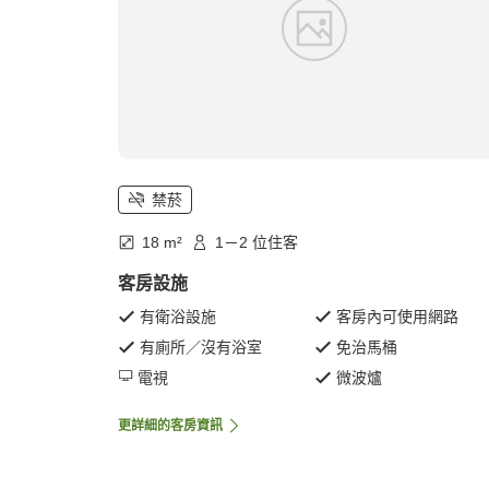
禁菸
18 m²
1－2 位住客
客房設施
有衛浴設施
客房內可使用網路
有廁所／沒有浴室
免治馬桶
電視
微波爐
更詳細的客房資訊