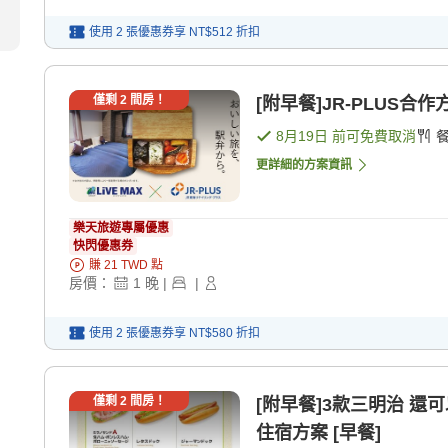
使用 2 張優惠券享
NT$512
折扣
僅剩
2
間房！
[附早餐]JR-PLUS合
8月19日
前可免費取消
更詳細的方案資訊
樂天旅遊專屬優惠
快閃優惠券
賺
21
TWD
點
房價：
1
晚
|
|
使用 2 張優惠券享
NT$580
折扣
僅剩
2
間房！
[附早餐]3款三明治 還可以
住宿方案 [早餐]