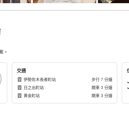
店
案。
交通
伊勢佐木長者町站
步行
7
分鐘
日之出町站
開車
3
分鐘
黄金町站
開車
3
分鐘