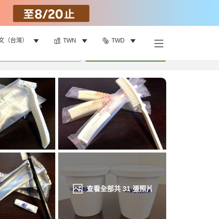
文（台灣）
TWN
TWD
找客房
•
1
間房
重新搜尋
查看全部共
31
張照片