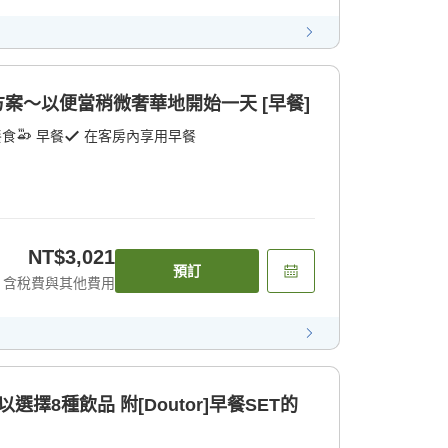
作方案〜以便當稍微奢華地開始一天 [早餐]
餐食
早餐
在客房內享用早餐
NT$3,021
預訂
含稅費與其他費用
選擇8種飲品 附[Doutor]早餐SET的