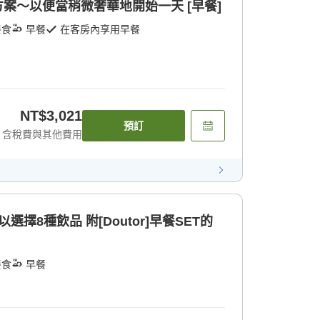
作方案〜以便當稍微奢華地開始一天 [早餐]
餐食
早餐
在客房內享用早餐
NT$3,021
預訂
含稅費與其他費用
選擇8種飲品 附[Doutor]早餐SET的
餐食
早餐