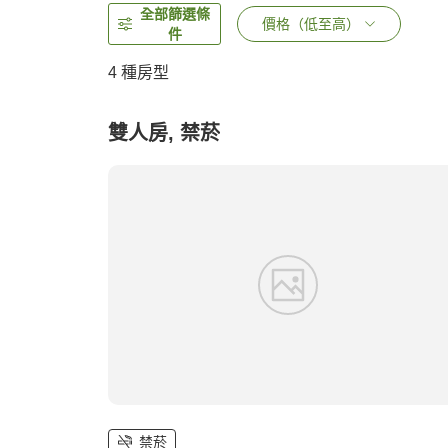
全部篩選條
價格（低至高）
件
4
種房型
雙人房, 禁菸
禁菸