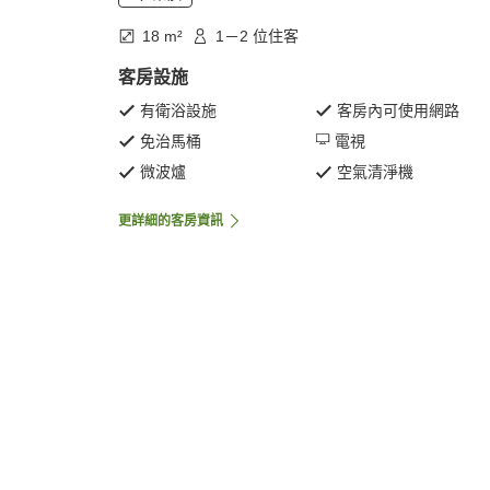
18 m²
1－2 位住客
客房設施
有衛浴設施
客房內可使用網路
免治馬桶
電視
微波爐
空氣清淨機
更詳細的客房資訊