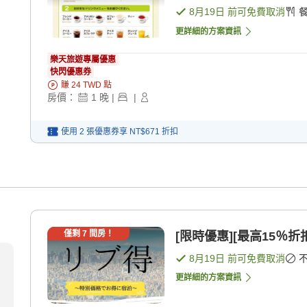
8月19日
前可免費取消
更詳細的方案資訊
樂天旅遊專屬優惠
快閃優惠券
賺
24
TWD
點
房價：
1
晚
|
|
使用 2 張優惠券享
NT$671
折扣
僅剩
7
間房！
[限時優惠][最高15％折
8月19日
前可免費取消
更詳細的方案資訊