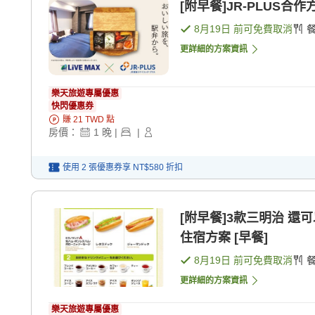
[附早餐]JR-PLUS合
8月19日
前可免費取消
更詳細的方案資訊
樂天旅遊專屬優惠
快閃優惠券
賺
21
TWD
點
房價：
1
晚
|
|
使用 2 張優惠券享
NT$580
折扣
[附早餐]3款三明治 還可以
住宿方案 [早餐]
8月19日
前可免費取消
更詳細的方案資訊
樂天旅遊專屬優惠