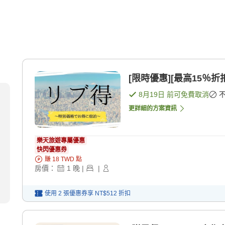
[限時優惠][最高15％折
8月19日
前可免費取消
更詳細的方案資訊
樂天旅遊專屬優惠
快閃優惠券
賺
18
TWD
點
房價：
1
晚
|
|
使用 2 張優惠券享
NT$512
折扣