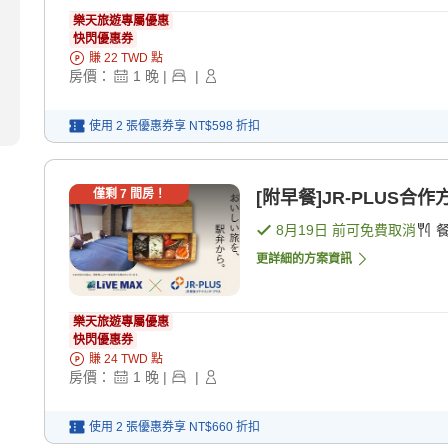
樂天旅遊專屬優惠
快閃優惠券
賺
22
TWD
點
房價：
1
晚
|
|
使用 2 張優惠券享
NT$598
折扣
僅剩
7
間房！
[附早餐]JR-PLUS合
8月19日
前可免費取消
更詳細的方案資訊
樂天旅遊專屬優惠
快閃優惠券
賺
24
TWD
點
房價：
1
晚
|
|
使用 2 張優惠券享
NT$660
折扣