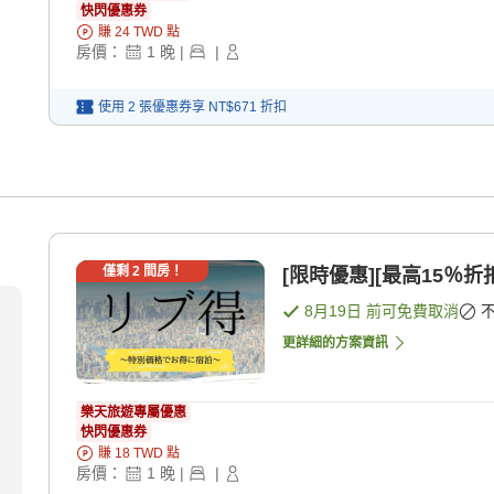
快閃優惠券
賺
24
TWD
點
房價：
1
晚
|
|
使用 2 張優惠券享
NT$671
折扣
僅剩
2
間房！
[限時優惠][最高15％折
8月19日
前可免費取消
更詳細的方案資訊
樂天旅遊專屬優惠
快閃優惠券
賺
18
TWD
點
房價：
1
晚
|
|