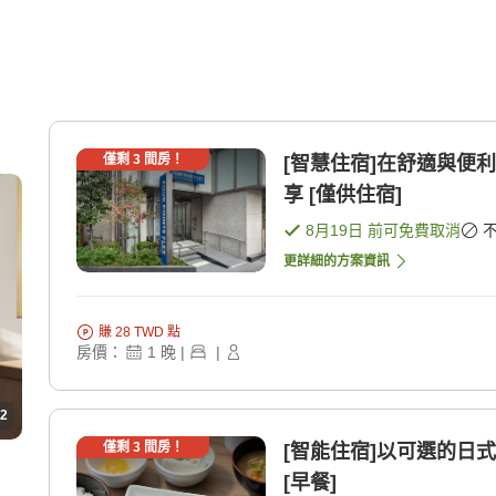
僅剩
3
間房！
[智慧住宿]在舒適與便
享 [僅供住宿]
8月19日
前可免費取消
更詳細的方案資訊
賺
28
TWD
點
房價：
1
晚
|
|
2
僅剩
3
間房！
[智能住宿]以可選的日
[早餐]