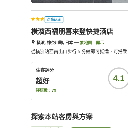
商務飯店
橫濱西福朋喜來登快捷酒店
橫濱, 神奈川縣, 日本
於地圖上顯示
從橫濱站西南出口步行 5 分鐘即可抵達，可搭乘
住客評分
4.1
超好
評語數：
79
探索本站客房與方案