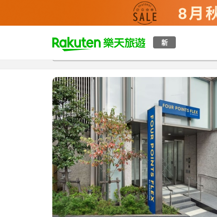
t
新
總覽
客房與方案
評語
特點
設施
o
p
P
a
g
e
_
s
e
a
r
c
h