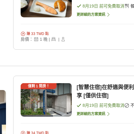
8月19日
前可免費取消
更詳細的方案資訊
賺
33
TWD
點
房價：
1
晚
|
|
僅剩
1
間房！
[智慧住宿]在舒適與便
享 [僅供住宿]
8月19日
前可免費取消
更詳細的方案資訊
賺
34
TWD
點