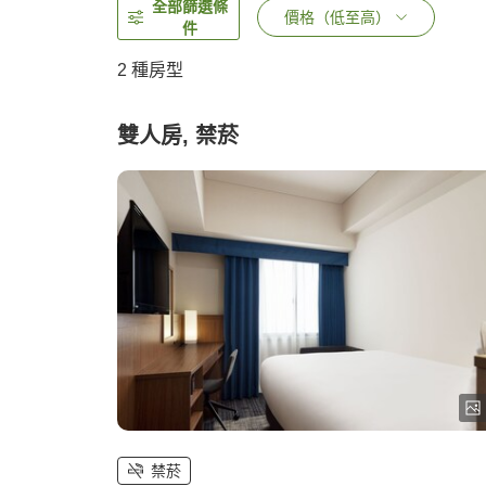
全部篩選條
價格（低至高）
件
2
種房型
雙人房, 禁菸
禁菸