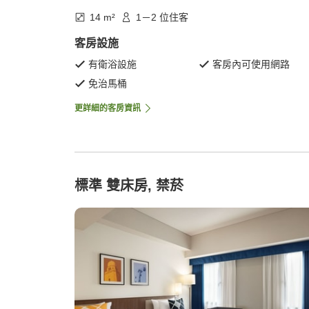
14 m²
1－2 位住客
客房設施
有衛浴設施
客房內可使用網路
免治馬桶
更詳細的客房資訊
標準 雙床房, 禁菸