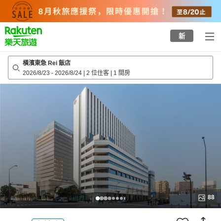
to
top
page
新
橫濱東急 Rei 飯店
2026/8/23
-
2026/8/24
|
2 位住客
|
1 間房
88