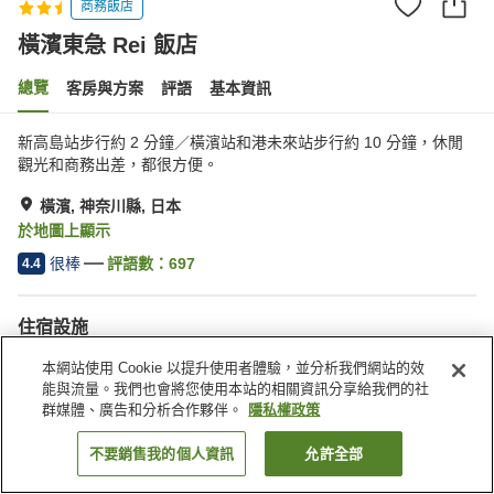
商務飯店
橫濱東急 Rei 飯店
總覽
客房與方案
評語
基本資訊
新高島站步行約 2 分鐘／橫濱站和港未來站步行約 10 分鐘，休閒
觀光和商務出差，都很方便。
橫濱, 神奈川縣, 日本
於地圖上顯示
很棒
評語數：
697
4.4
住宿設施
停車場
餐廳
本網站使用 Cookie 以提升使用者體驗，並分析我們網站的效
商店
特殊（過敏）飲食需求
能與流量。我們也會將您使用本站的相關資訊分享給我們的社
群媒體、廣告和分析合作夥伴。
隱私權政策
首頁
日本
神奈川縣
橫濱
橫濱東急 Rei 飯店
不要銷售我的個人資訊
允許全部
找客房