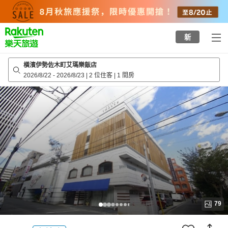
to
top
page
新
橫濱伊勢佐木町艾瑪樂飯店
2026/8/22
-
2026/8/23
|
2 位住客
|
1 間房
79