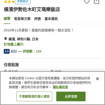
商務飯店
橫濱伊勢佐木町艾瑪樂飯店
總覽
客房與方案
評語
基本資訊
2016年11月更新！寬敞的房間裡有一個大浴缸！
橫濱, 神奈川縣, 日本
於地圖上顯示
超好
評語數：
120
3.9
住宿設施
停車場
餐廳
自動販賣機
付費洗衣房
本網站使用 Cookie 以提升使用者體驗，並分析我們網站的效
能與流量。我們也會將您使用本站的相關資訊分享給我們的社
群媒體、廣告和分析合作夥伴。
隱私權政策
首頁
日本
神奈川縣
橫濱
橫濱伊勢佐木町艾瑪樂飯店
不要銷售我的個人資訊
允許全部
找客房