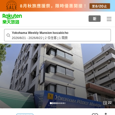
to
top
page
新
Yokohama Weekly Mansion Isezakicho
2026/8/21
-
2026/8/22
|
2 位住客
|
1 間房
22