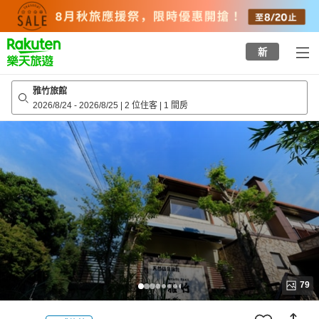
to
top
page
新
雅竹旅館
2026/8/24
-
2026/8/25
|
2 位住客
|
1 間房
79