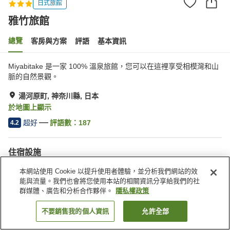
日式旅館
雅竹旅館
總覽
客房與方案
評語
基本資訊
Miyabitake 是一家 100% 溫泉旅館，您可以在這裡享受相模灣和山
脈的自然景觀。
湯河原町, 神奈川縣, 日本
於地圖上顯示
超好
評語數：
187
4.2
住宿設施
停車場
按摩浴缸
本網站使用 Cookie 以提升使用者體驗，並分析我們網站的效
餐廳
休息室
能與流量。我們也會將您使用本站的相關資訊分享給我們的社
群媒體、廣告和分析合作夥伴。
隱私權政策
首頁
日本
神奈川縣
湯河原町
雅竹旅館
不要銷售我的個人資訊
允許全部
找客房