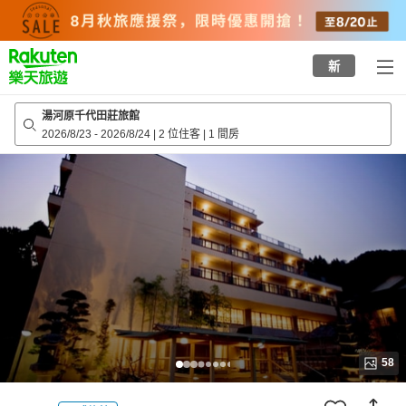
to
top
page
新
湯河原千代田莊旅館
2026/8/23
-
2026/8/24
|
2 位住客
|
1 間房
58