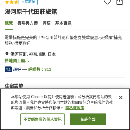
日式旅館
湯河原千代田莊旅館
總覽
客房與方案
評語
基本資訊
電暈措施是完美的！神奈川縣計劃和優惠券雙重優惠♪天婦羅“補充
服務”很受歡迎
湯河原町, 神奈川縣, 日本
於地圖上顯示
超好
評語數：
311
4.1
住宿設施
停車場
三溫暖
本網站使用 Cookie 以提升使用者體驗，並分析我們網站的效
咖啡廳
自動販賣機
能與流量。我們也會將您使用本站的相關資訊分享給我們的社
群媒體、廣告和分析合作夥伴。
隱私權政策
首頁
日本
神奈川縣
湯河原町
湯河原千代田莊旅館
不要銷售我的個人資訊
允許全部
找客房