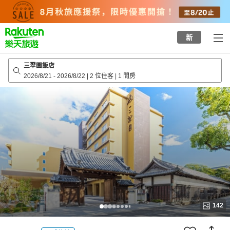
to
top
page
新
三翠園飯店
2026/8/21
-
2026/8/22
|
2 位住客
|
1 間房
142