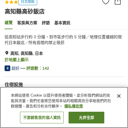
日式旅館
高知縣高砂飯店
總覽
客房與方案
評語
基本資訊
從高知站步行約 3 分鐘，到市區步行約 5 分鐘／地理位置優越的現
代日本飯店／所有房間均禁止吸菸
高知, 高知縣, 日本
於地圖上顯示
超好
評語數：
142
4
住宿設施
停車場
三溫暖
本網站使用 Cookie 以提升使用者體驗，並分析我們網站的效
Spa／美容沙龍
餐廳
能與流量。我們也會將您使用本站的相關資訊分享給我們的社
群媒體、廣告和分析合作夥伴。
隱私權政策
首頁
日本
高知縣
高知
高知縣高砂飯店
不要銷售我的個人資訊
允許全部
找客房