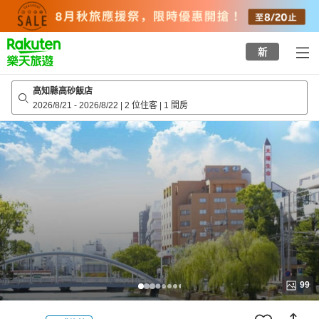
to
top
page
新
高知縣高砂飯店
2026/8/21
-
2026/8/22
|
2 位住客
|
1 間房
99