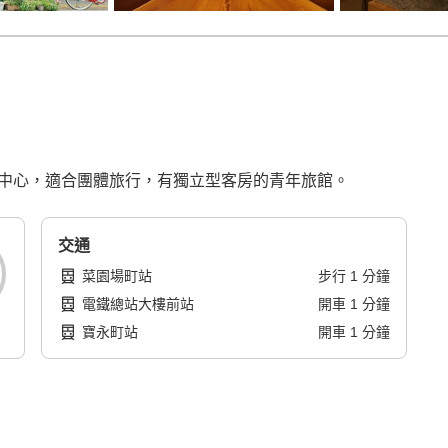
市中心，適合團體旅行，有獨立型客房的青年旅館。
交通
菜園場町站
步行
1
分鐘
電鐵總站大樓前站
開車
1
分鐘
寶永町站
開車
1
分鐘