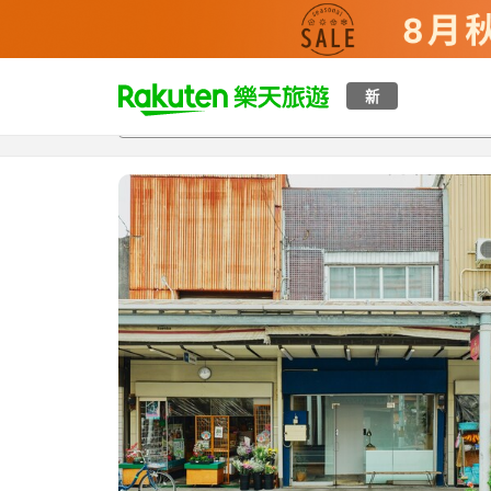
t
新
總覽
客房與方案
評語
設施
o
p
P
a
g
e
_
s
e
a
r
c
h