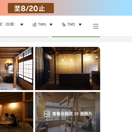
文（台灣）
TWN
TWD
找客房
•
1
間房
重新搜尋
查看全部共
15
張照片