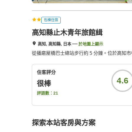
包棟住宿
高知縣止木青年旅館緝
高知, 高知縣, 日本
於地圖上顯示
從播磨屋橋巴士總站步行約 5 分鐘。位於高知
住客評分
4.6
很棒
評語數：
21
探索本站客房與方案