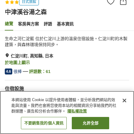
日式旅館
中津溪谷湯之森
總覽
客房與方案
評語
基本資訊
生命之河仁淀藍 位於仁淀川上游的溫泉住宿設施。仁淀川町的木製
建築，與森林環境保持同步。
仁淀川町, 高知縣, 日本
於地圖上顯示
很棒
評語數：
61
4.6
住宿設施
停車場
三溫暖
本網站使用 Cookie 以提升使用者體驗，並分析我們網站的效
Spa／美容沙龍
餐廳
能與流量。我們也會將您使用本站的相關資訊分享給我們的社
群媒體、廣告和分析合作夥伴。
隱私權政策
首頁
日本
高知縣
仁淀川町
中津溪谷湯之森
不要銷售我的個人資訊
允許全部
找客房