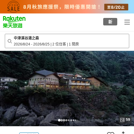
to
top
page
新
中津溪谷湯之森
2026/8/24
-
2026/8/25
|
2 位住客
|
1 間房
59