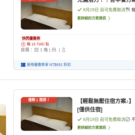
充滿活力！！含早餐方案♪
8月19日
前可免費取消
更詳細的方案資訊
快閃優惠券
賺
18
TWD
點
房價：
1
晚
|
|
使用優惠券享
NT$691
折扣
僅剩
1
間房！
【輕鬆無壓住宿方案♪】 
[僅供住宿]
8月19日
前可免費取消
更詳細的方案資訊