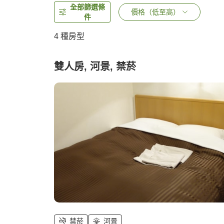
全部篩選條
價格（低至高）
件
4
種房型
雙人房, 河景, 禁菸
禁菸
河景