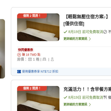
僅剩
2
間房！
【輕鬆無壓住宿方案♪】 
[僅供住宿]
8月19日
前可免費取消
更詳細的方案資訊
快閃優惠券
賺
18
TWD
點
房價：
1
晚
|
|
使用優惠券享
NT$712
折扣
僅剩
2
間房！
充滿活力！！含早餐方案♪
8月19日
前可免費取消
更詳細的方案資訊