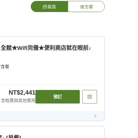
客房
方案
全館★Wifi完備★便利商店就在眼前♪
不含餐
NT$2,441
預訂
含稅費與其他費用