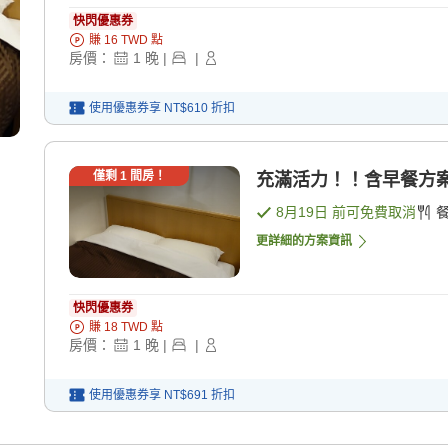
快閃優惠券
賺
16
TWD
點
房價：
1
晚
|
|
使用優惠券享
NT$610
折扣
僅剩
1
間房！
充滿活力！！含早餐方案♪
8月19日
前可免費取消
更詳細的方案資訊
快閃優惠券
賺
18
TWD
點
房價：
1
晚
|
|
使用優惠券享
NT$691
折扣