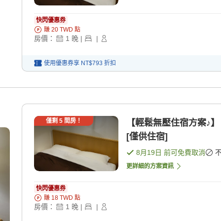
快閃優惠券
賺
20
TWD
點
房價：
1
晚
|
|
使用優惠券享
NT$793
折扣
僅剩
5
間房！
【輕鬆無壓住宿方案♪】 
[僅供住宿]
8月19日
前可免費取消
更詳細的方案資訊
快閃優惠券
賺
18
TWD
點
房價：
1
晚
|
|