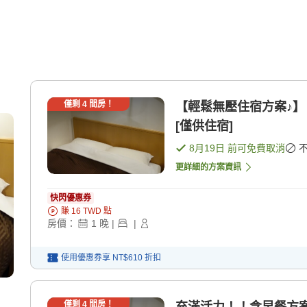
僅剩
4
間房！
【輕鬆無壓住宿方案♪】 
[僅供住宿]
8月19日
前可免費取消
更詳細的方案資訊
快閃優惠券
賺
16
TWD
點
房價：
1
晚
|
|
使用優惠券享
NT$610
折扣
僅剩
4
間房！