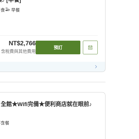
 [早餐]
餐食
早餐
NT$2,766
預訂
含稅費與其他費用
全館★Wifi完備★便利商店就在眼前♪
不含餐