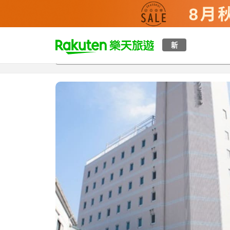
t
新
總覽
客房與方案
評語
設施
o
p
P
a
g
e
_
s
e
a
r
c
h