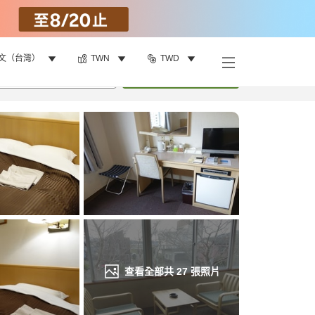
文（台灣）
TWN
TWD
找客房
•
1
間房
重新搜尋
查看全部共
27
張照片