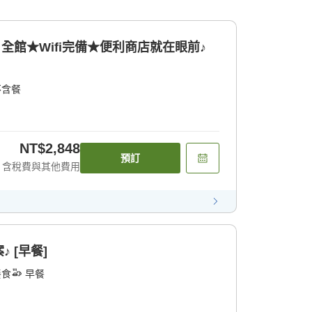
全館★Wifi完備★便利商店就在眼前♪
不含餐
NT$2,848
預訂
含稅費與其他費用
 [早餐]
餐食
早餐