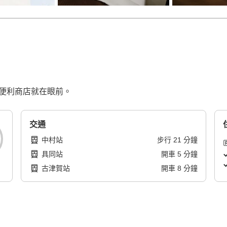
。便利商店就在眼前。
交通
中村站
步行
21
分鐘
具同站
開車
5
分鐘
古津賀站
開車
8
分鐘