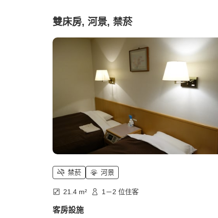
雙床房, 河景, 禁菸
禁菸
河景
21.4 m²
1－2 位住客
客房設施