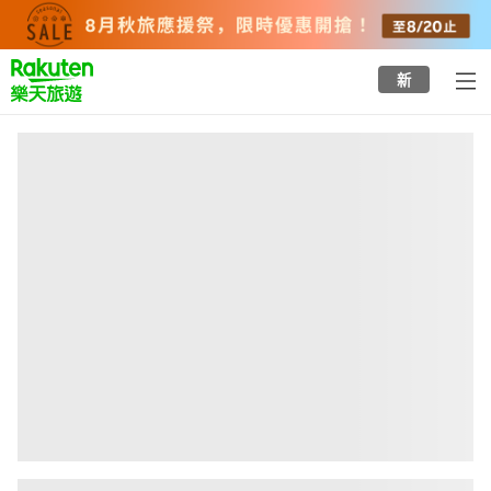
to
top
page
新