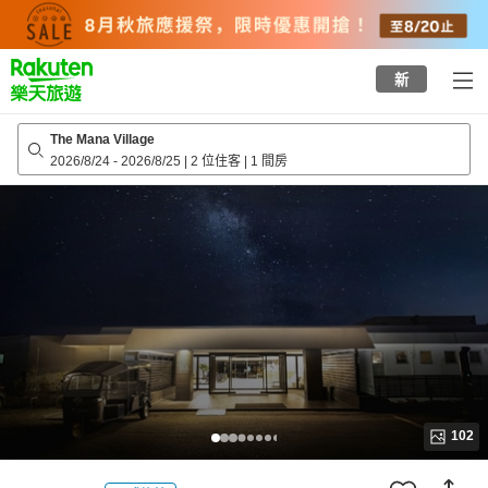
to
top
page
新
The Mana Village
2026/8/24
-
2026/8/25
|
2 位住客
|
1 間房
102