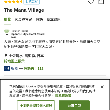
日式旅館
The Mana Village
總覽
客房與方案
評語
基本資訊
大廳、露天溫泉到地平線與大海交界的壯麗景色。鳥瞰滿天星空，
絕對值得來體驗一次的露天溫泉。
土佐清水, 高知縣, 日本
於地圖上顯示
很棒
評語數：
112
4.4
住宿設施
本網站使用 Cookie 以提升使用者體驗，並分析我們網站的效
館內有溫泉
Spa／美容沙龍
能與流量。我們也會將您使用本站的相關資訊分享給我們的社
咖啡廳
指定吸菸區
群媒體、廣告和分析合作夥伴。
隱私權政策
不要銷售我的個人資訊
允許全部
找客房
首頁
日本
高知縣
土佐清水
The Mana Village