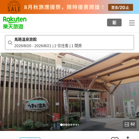
to
top
page
新
馬路溫泉旅館
2026/8/20
-
2026/8/21
|
2 位住客
|
1 間房
82