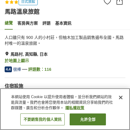
日式旅館
馬路溫泉旅館
總覽
客房與方案
評語
基本資訊
人口雖只有 900 人的小村莊，但柚木加工製品銷售遍布全國。馬路
村唯一的溫泉旅館。
馬路村, 高知縣, 日本
於地圖上顯示
很棒
評語數：
116
4.4
住宿設施
停車場
餐廳
本網站使用 Cookie 以提升使用者體驗，並分析我們網站的效
自動販賣機
商店
能與流量。我們也會將您使用本站的相關資訊分享給我們的社
群媒體、廣告和分析合作夥伴。
隱私權政策
首頁
日本
高知縣
馬路村
馬路溫泉旅館
不要銷售我的個人資訊
允許全部
找客房