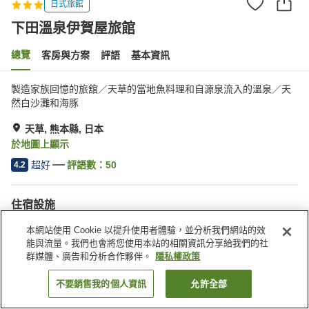
日式旅館
下田溫泉伊賀屋旅館
總覽
客房與方案
評語
基本資訊
製造家族回憶的旅舘／天草的當地魚料理和自源泉流入的溫泉／天
然白沙灘和海豚
天草, 熊本縣, 日本
於地圖上顯示
超好
評語數：
50
4.2
住宿設施
停車場
Spa／美容沙龍
本網站使用 Cookie 以提升使用者體驗，並分析我們網站的效
宴會廳
露天浴池（溫泉）
能與流量。我們也會將您使用本站的相關資訊分享給我們的社
群媒體、廣告和分析合作夥伴。
隱私權政策
首頁
日本
熊本縣
天草
下田溫泉伊賀屋旅館
不要銷售我的個人資訊
允許全部
找客房