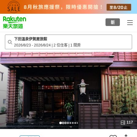
to
top
page
新
下田溫泉伊賀屋旅館
2026/8/23
-
2026/8/24
|
2 位住客
|
1 間房
117