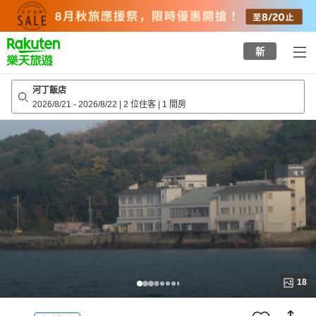
to
top
page
新
河丁飯店
2026/8/21
-
2026/8/22
|
2 位住客
|
1 間房
18