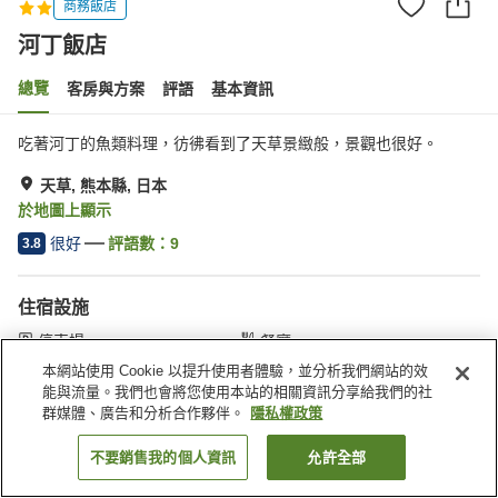
商務飯店
河丁飯店
總覽
客房與方案
評語
基本資訊
吃著河丁的魚類料理，彷彿看到了天草景緻般，景觀也很好。
天草, 熊本縣, 日本
於地圖上顯示
很好
評語數：
9
3.8
住宿設施
停車場
餐廳
居酒屋區
會議室
本網站使用 Cookie 以提升使用者體驗，並分析我們網站的效
能與流量。我們也會將您使用本站的相關資訊分享給我們的社
群媒體、廣告和分析合作夥伴。
隱私權政策
首頁
日本
熊本縣
天草
河丁飯店
不要銷售我的個人資訊
允許全部
找客房