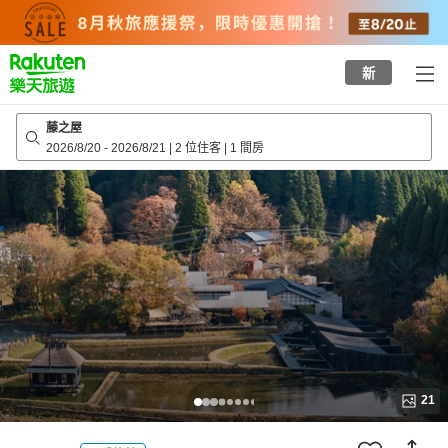
to
top
page
新
藤之屋
2026/8/20
-
2026/8/21
|
2 位住客
|
1 間房
21