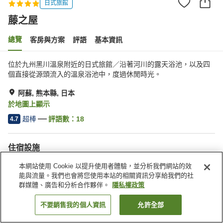
日式旅館
藤之屋
總覽
客房與方案
評語
基本資訊
位於九州黑川溫泉附近的日式旅館／沿著河川的露天浴池，以及四
個直接從源頭流入的溫泉浴池中，度過休閒時光。
阿蘇, 熊本縣, 日本
於地圖上顯示
超棒
評語數：
18
4.7
住宿設施
停車場
私人餐廳
本網站使用 Cookie 以提升使用者體驗，並分析我們網站的效
露天浴池（溫泉）
日式餐廳
能與流量。我們也會將您使用本站的相關資訊分享給我們的社
群媒體、廣告和分析合作夥伴。
隱私權政策
首頁
日本
熊本縣
阿蘇
藤之屋
不要銷售我的個人資訊
允許全部
找客房