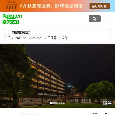
to
top
page
新
阿蘇廣場飯店
2026/8/22
-
2026/8/23
|
2 位住客
|
1 間房
21