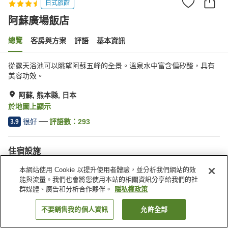
日式旅館
阿蘇廣場飯店
總覽
客房與方案
評語
基本資訊
從露天浴池可以眺望阿蘇五峰的全景。溫泉水中富含偏矽酸，具有
美容功效。
阿蘇, 熊本縣, 日本
於地圖上顯示
很好
評語數：
293
3.9
住宿設施
三溫暖
自動販賣機
本網站使用 Cookie 以提升使用者體驗，並分析我們網站的效
免費停車
露天浴池（溫泉）
能與流量。我們也會將您使用本站的相關資訊分享給我們的社
群媒體、廣告和分析合作夥伴。
隱私權政策
首頁
日本
熊本縣
阿蘇
阿蘇廣場飯店
不要銷售我的個人資訊
允許全部
找客房