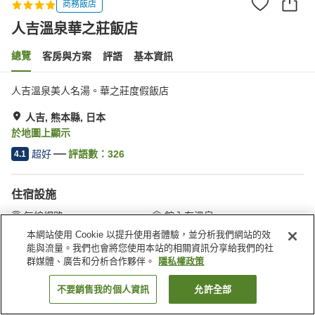
商務飯店
人吉溫泉華之莊飯店
總覽
客房與方案
評語
基本資訊
人吉溫泉美人名湯。華之莊度假飯店
人吉, 熊本縣, 日本
於地圖上顯示
超好
評語數：
326
4.1
住宿設施
無線網路
館內有溫泉
三溫暖
餐廳
本網站使用 Cookie 以提升使用者體驗，並分析我們網站的效
能與流量。我們也會將您使用本站的相關資訊分享給我們的社
群媒體、廣告和分析合作夥伴。
隱私權政策
首頁
日本
熊本縣
人吉
人吉溫泉華之莊飯店
不要銷售我的個人資訊
允許全部
找客房