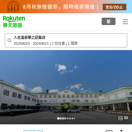
to
top
page
新
人吉溫泉華之莊飯店
2026/8/20
-
2026/8/21
|
2 位住客
|
1 間房
50