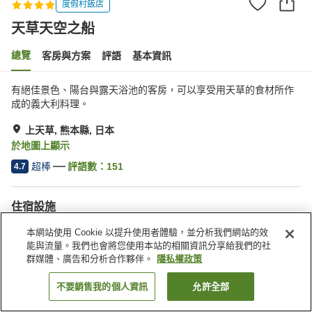
度假村飯店
天草天空之船
總覽
客房與方案
評語
基本資訊
有絕佳景色、陽台與露天浴池的客房，可以享受用天草的食材所作
成的義大利料理。
上天草, 熊本縣, 日本
於地圖上顯示
超棒
評語數：
151
4.7
住宿設施
餐廳
休息室
本網站使用 Cookie 以提升使用者體驗，並分析我們網站的效
酒吧
露天浴池（溫泉）
能與流量。我們也會將您使用本站的相關資訊分享給我們的社
群媒體、廣告和分析合作夥伴。
隱私權政策
首頁
日本
熊本縣
上天草
天草天空之船
不要銷售我的個人資訊
允許全部
找客房