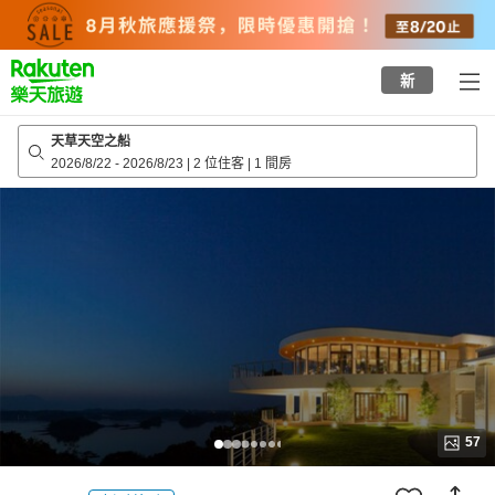
to
top
page
新
天草天空之船
2026/8/22
-
2026/8/23
|
2 位住客
|
1 間房
57