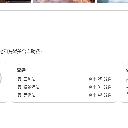
池和海鮮美食自助餐。
交通
三角站
開車
25
分鐘
波多浦站
開車
31
分鐘
赤瀨站
開車
43
分鐘