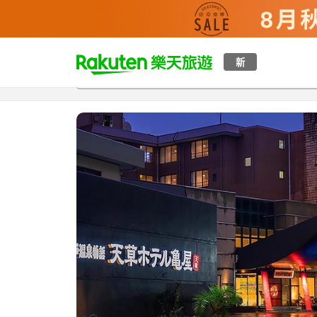
t
新
總覽
客房與方案
評語
特點
設施
o
p
P
a
g
e
_
s
e
a
r
c
h