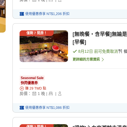
使用優惠券享
NT$1,206
折扣
僅剩
7
間房！
[無晚餐・含早餐]無論
[早餐]
8月12日
前可免費取消
更詳細的方案資訊
Seasonal Sale
快閃優惠券
賺
29
TWD
點
房價：
1
晚
|
|
使用優惠券享
NT$1,086
折扣