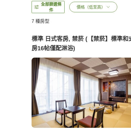
全部篩選條
價格（低至高）
件
7
種房型
標準 日式客房, 禁菸 (【禁菸】標準和
房16帖僅配淋浴)