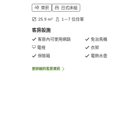
禁菸
日式床組
25.9 m²
1－7 位住客
客房設施
客房內可使用網路
免治馬桶
電視
衣架
保險箱
電熱水壺
更詳細的客房資訊