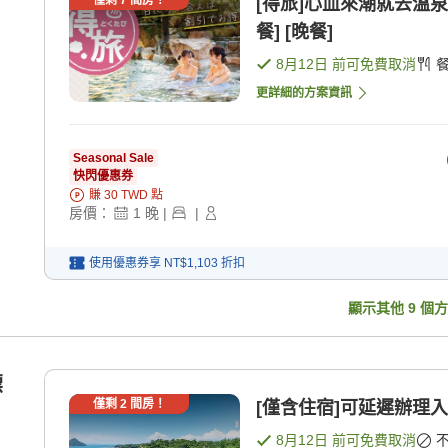
僅剩
7
間房！
[得旅]心血來潮就去溫泉
餐] [晚餐]
8月12日
前可免費取消
更詳細的方案資訊
Seasonal Sale
快閃優惠券
賺
30
TWD
點
房價：
1
晚
|
|
使用優惠券享
NT$1,103
折扣
顯示其他
9
個方
標
僅剩
2
間房！
[僅含住宿]可延遲辦理入
8月12日
前可免費取消