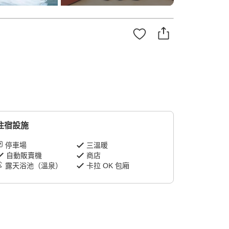
住宿設施
停車場
三溫暖
自動販賣機
商店
露天浴池（溫泉）
卡拉 OK 包廂