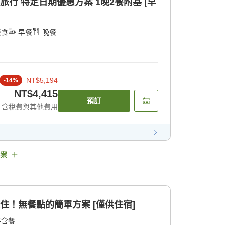
旅行 特定日期優惠方案 1晚2餐附基 [早
餐食
早餐
晚餐
NT$5,194
-
14
%
NT$4,415
預訂
含稅費與其他費用
案
住！無餐點的簡單方案 [僅供住宿]
不含餐