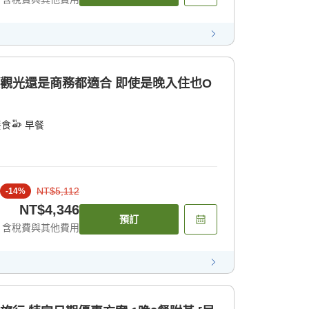
是觀光還是商務都適合 即使是晚入住也O
餐食
早餐
NT$5,112
-
14
%
NT$4,346
預訂
含稅費與其他費用