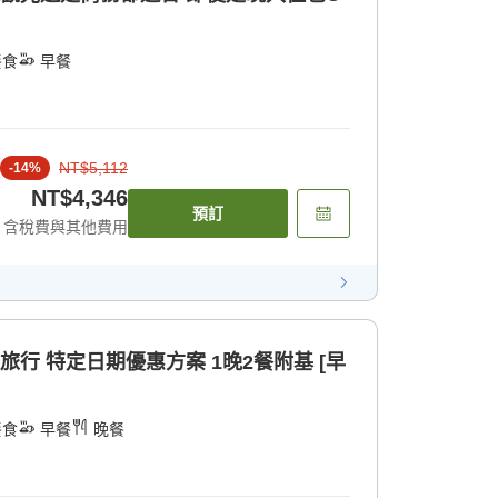
餐食
早餐
NT$5,112
-
14
%
NT$4,346
預訂
含稅費與其他費用
旅行 特定日期優惠方案 1晚2餐附基 [早
餐食
早餐
晚餐