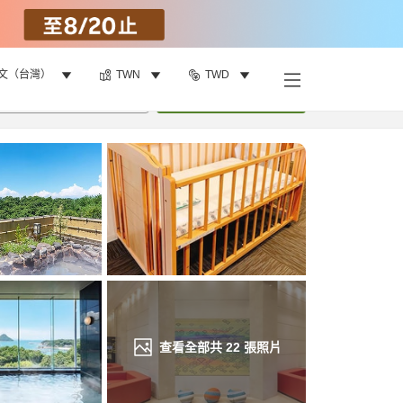
文（台灣）
TWN
TWD
找客房
•
1
間房
重新搜尋
查看全部共
22
張照片