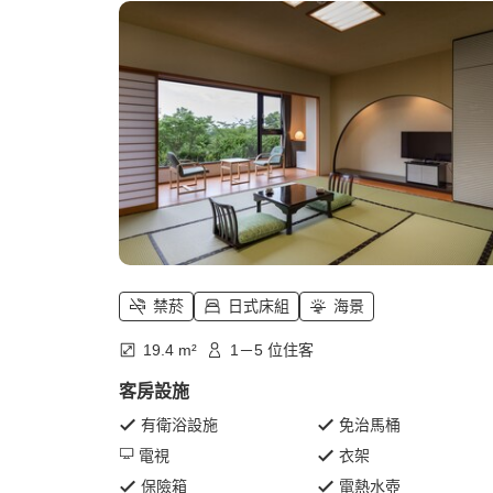
禁菸
日式床組
海景
19.4 m²
1－5 位住客
客房設施
有衛浴設施
免治馬桶
電視
衣架
保險箱
電熱水壺