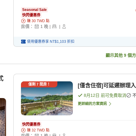
Seasonal Sale
快閃優惠券
賺
30
TWD
點
房價：
1
晚
|
|
使用優惠券享
NT$1,103
折扣
顯示其他
9
個方
式
僅剩
7
間房！
[僅含住宿]可延遲辦理入
8月12日
前可免費取消
更詳細的方案資訊
快閃優惠券
賺
32
TWD
點
房價：
1
晚
|
|