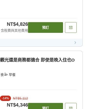
NT$4,826
預訂
含稅費與其他費用
是觀光還是商務都適合 即使是晚入住也O
餐食
早餐
NT$5,112
-
14
%
NT$4,346
預訂