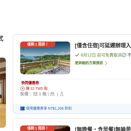
式
僅剩
1
間房！
[僅含住宿]可延遲辦理入
8月12日
前可免費取消
更詳細的方案資訊
快閃優惠券
賺
32
TWD
點
房價：
1
晚
|
|
使用優惠券享
NT$1,206
折扣
僅剩
1
間房！
[無晚餐・含早餐]無論