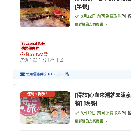
[早餐]
8月12日
前可免費取消
更詳細的方案資訊
Seasonal Sale
快閃優惠券
賺
29
TWD
點
房價：
1
晚
|
|
使用優惠券享
NT$1,086
折扣
僅剩
1
間房！
[得旅]心血來潮就去溫泉
餐] [晚餐]
8月12日
前可免費取消
更詳細的方案資訊