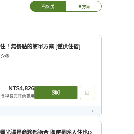
客房
方案
住！無餐點的簡單方案 [僅供住宿]
不含餐
NT$4,826
預訂
含稅費與其他費用
是觀光還是商務都適合 即使是晚入住也O