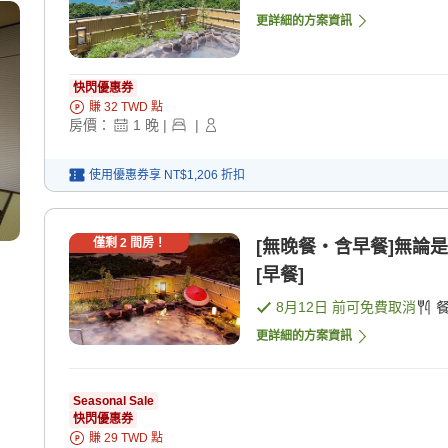
更詳細的方案資訊
快閃優惠券
賺
32
TWD
點
房價：
1
晚
|
|
使用優惠券享
NT$1,206
折扣
僅剩
2
間房！
[無晚餐・含早餐]無論
[早餐]
8月12日
前可免費取消
更詳細的方案資訊
Seasonal Sale
快閃優惠券
賺
29
TWD
點