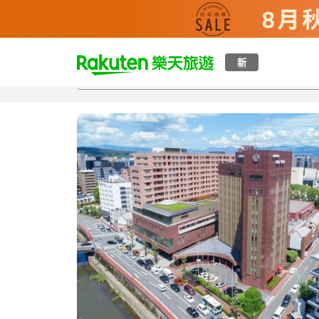
t
新
總覽
客房與方案
評語
特點
設施
o
p
P
a
g
e
_
s
e
a
r
c
h