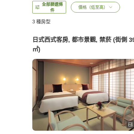
全部篩選條
價格（低至高）
件
3
種房型
日式西式客房, 都市景觀, 禁菸 (街側 3
㎡)