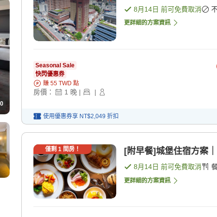
8月14日
前可免費取消
更詳細的方案資訊
Seasonal Sale
快閃優惠券
賺
55
TWD
點
房價：
1
晚
|
|
0
使用優惠券享
NT$2,049
折扣
僅剩
1
間房！
[附早餐]城堡住宿方案｜
8月14日
前可免費取消
更詳細的方案資訊