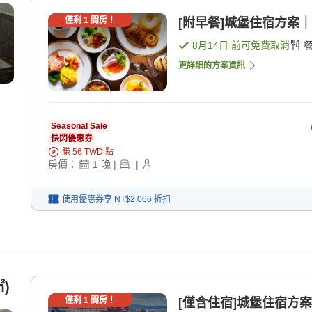
僅剩
1
間房！
[附早餐]城堡住宿方案｜
8月14日
前可免費取消
更詳細的方案資訊
Seasonal Sale
快閃優惠券
賺
56
TWD
點
房價：
1
晚
|
|
使用優惠券享
NT$2,066
折扣
)
僅剩
1
間房！
[僅含住宿]城堡住宿方案