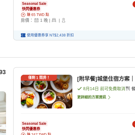
Seasonal Sale
快閃優惠券
賺
65
TWD
點
房價：
1
晚
|
|
使用優惠券享
NT$2,438
折扣
93
僅剩
1
間房！
[附早餐]城堡住宿方案｜
8月14日
前可免費取消
更詳細的方案資訊
Seasonal Sale
快閃優惠券
賺
247
TWD
點