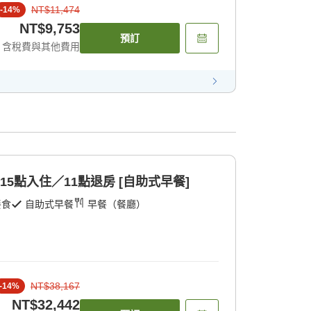
NT$11,474
-
14
%
NT$9,753
預訂
含稅費與其他費用
15點入住／11點退房 [自助式早餐]
餐食
自助式早餐
早餐（餐廳）
NT$38,167
-
14
%
NT$32,442