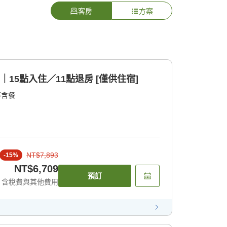
客房
方案
｜15點入住／11點退房 [僅供住宿]
不含餐
NT$7,893
-
15
%
NT$6,709
預訂
含稅費與其他費用