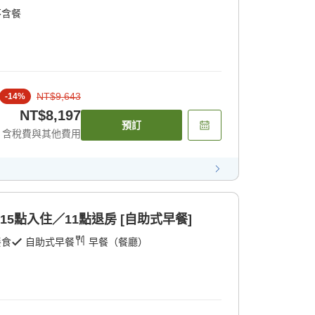
不含餐
NT$9,643
-
14
%
NT$8,197
預訂
含稅費與其他費用
15點入住／11點退房 [自助式早餐]
餐食
自助式早餐
早餐（餐廳）