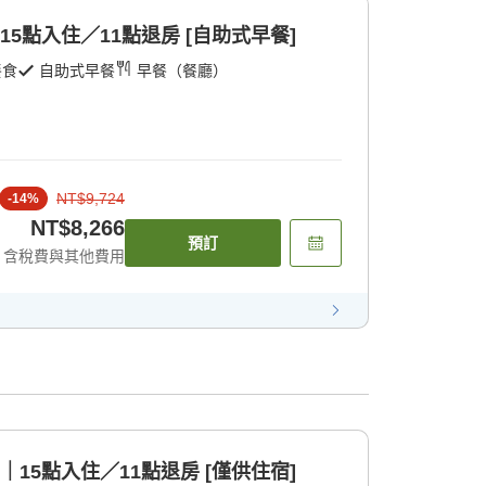
15點入住／11點退房 [自助式早餐]
餐食
自助式早餐
早餐（餐廳）
NT$9,724
-
14
%
NT$8,266
預訂
含稅費與其他費用
｜15點入住／11點退房 [僅供住宿]