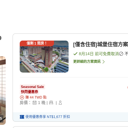
9
僅剩
1
間房！
[僅含住宿]城堡住宿方案
8月14日
前可免費取消
更詳細的方案資訊
Seasonal Sale
快閃優惠券
賺
44
TWD
點
房價：
1
晚
|
|
使用優惠券享
NT$1,677
折扣
5