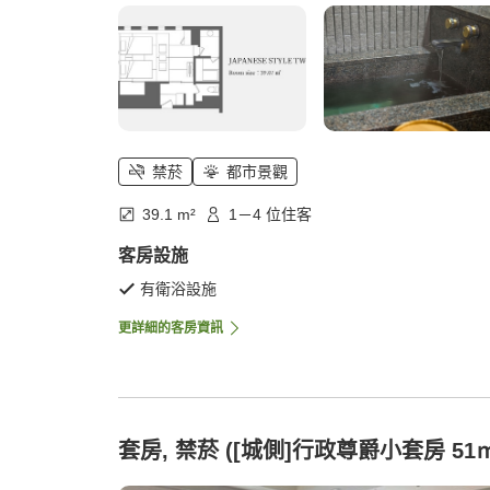
禁菸
都市景觀
39.1 m²
1－4 位住客
客房設施
有衛浴設施
更詳細的客房資訊
套房, 禁菸 ([城側]行政尊爵小套房 51㎡