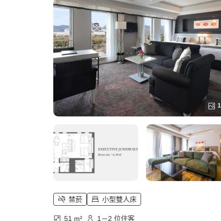
1
禁菸
小型雙人床
51 m²
1－2 位住客