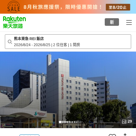
to
top
page
新
熊本東急 REI 飯店
2026/8/24
-
2026/8/25
|
2 位住客
|
1 間房
29