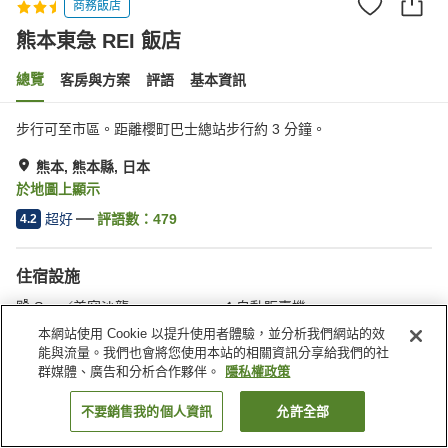
商務飯店
熊本東急 REI 飯店
總覽
客房與方案
評語
基本資訊
步行可至市區。距離櫻町巴士總站步行約 3 分鐘。
熊本, 熊本縣, 日本
於地圖上顯示
超好
評語數：
479
4.2
住宿設施
Spa／美容沙龍
自動販賣機
免費洗衣房
宅配服務
本網站使用 Cookie 以提升使用者體驗，並分析我們網站的效
能與流量。我們也會將您使用本站的相關資訊分享給我們的社
群媒體、廣告和分析合作夥伴。
隱私權政策
首頁
日本
熊本縣
熊本
熊本東急 REI 飯店
不要銷售我的個人資訊
允許全部
找客房